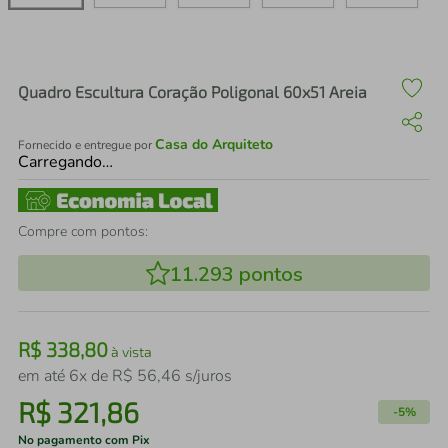
air fryer
4
º
iphone
5
º
Quadro Escultura Coração Poligonal 60x51 Areia
Casa do Arquiteto
Fornecido e entregue por
Carregando…
Compre com pontos:
11.293
pontos
R$
338
,
80
à vista
em até
6
x de
R$
56
,
46
s/juros
R$
321
,
86
-
5%
No pagamento com Pix