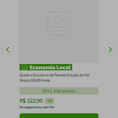
Se
Quadro Escultura de Parede Oração do Pai
Nosso 60x55 Areia
11.330
pontos
R$
322
,
90
R
-
5%
No pagamento com Pix
No 