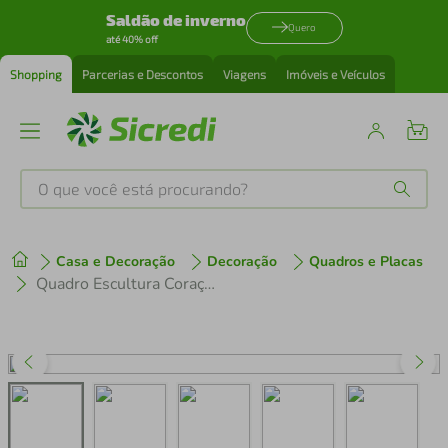
Saldão de inverno
Quero
até 40% off
Shopping
Parcerias e Descontos
Viagens
Imóveis e Veículos
O que você está procurando?
Produtos mais buscados
Casa e Decoração
Decoração
Quadros e Placas
tenis
1
º
Quadro Escultura Coração Poligonal 60x51 Areia
cafeteira
2
º
perfume
3
º