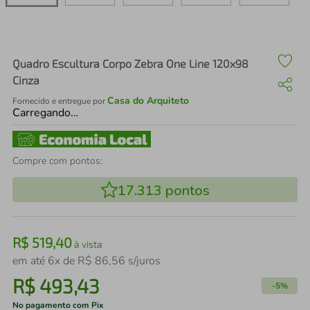
air fryer
4
º
iphone
5
º
Quadro Escultura Corpo Zebra One Line 120x98
Cinza
Casa do Arquiteto
Fornecido e entregue por
Carregando…
Compre com pontos:
17.313
pontos
R$
519
,
40
à vista
em até
6
x de
R$
86
,
56
s/juros
R$
493
,
43
-
5%
No pagamento com Pix