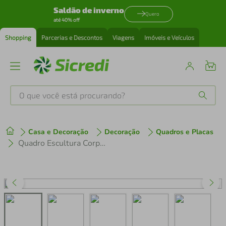
Saldão de inverno
Quero
até 40% off
Shopping
Parcerias e Descontos
Viagens
Imóveis e Veículos
O que você está procurando?
Produtos mais buscados
Casa e Decoração
Decoração
Quadros e Placas
tenis
1
º
Quadro Escultura Corpo Zebra One Line 120x98 Cinza
cafeteira
2
º
perfume
3
º