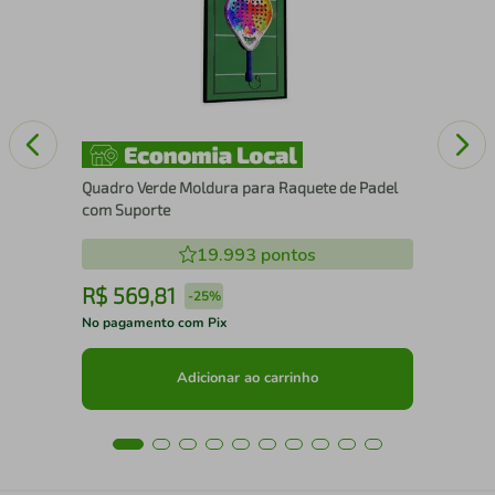
Quadro Verde Moldura para Raquete de Padel
com Suporte
19.993
pontos
R$
569
,
81
R
-
25%
No pagamento com Pix
No 
Adicionar ao carrinho