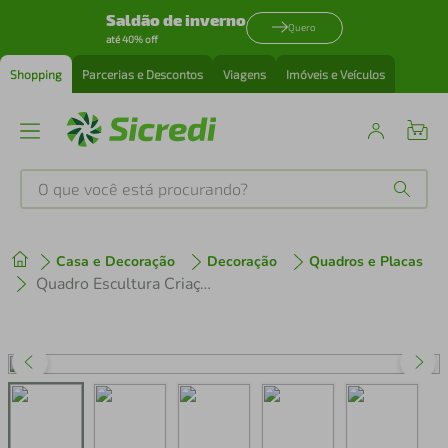
Saldão de inverno
Quero
até 40% off
Shopping
Parcerias e Descontos
Viagens
Imóveis e Veículos
O que você está procurando?
Produtos mais buscados
Casa e Decoração
Decoração
Quadros e Placas
tenis
1
º
Quadro Escultura Criação de Adão Michelangelo 100x25 Areia
cafeteira
2
º
perfume
3
º