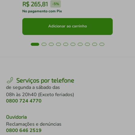
R$
265
,
81
R
-
5%
No pagamento com Pix
No 
Adicionar ao carrinho
Serviços por telefone
de segunda a sábado das
08h às 20h40 (Exceto feriados)
0800 724 4770
Ouvidoria
Reclamações e denúncias
0800 646 2519