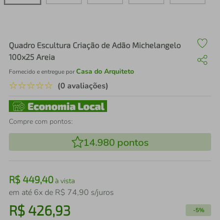
air fryer
4
º
iphone
5
º
Quadro Escultura Criação de Adão Michelangelo
100x25 Areia
Casa do Arquiteto
Fornecido e entregue por
☆
☆
☆
☆
☆
(0 avaliações)
Compre com pontos:
14.980
pontos
R$
449
,
40
à vista
em até
6
x de
R$
74
,
90
s/juros
R$
426
,
93
-
5%