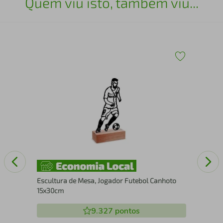
Quem viu isto, também viu...
Esc
25
Escultura de Mesa, Jogador Futebol Canhoto
15x30cm
9.327
pontos