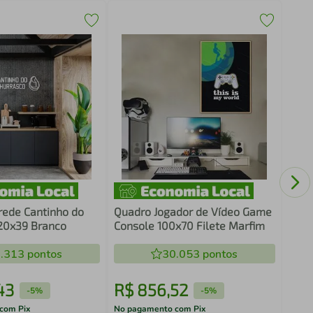
Quad
Cerv
rede Cantinho do
Quadro Jogador de Vídeo Game
20x39 Branco
Console 100x70 Filete Marfim
.313
pontos
30.053
pontos
43
R$
856
,
52
R$
-
5%
-
5%
com Pix
No pagamento com Pix
No pa