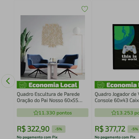
ndi
nco
Quadro Escultura de Parede
Quadro Jogador de
Oração do Pai Nosso 60x55
Console 60x43 Caix
Areia
11.330
pontos
13.253
po
R$
322
,
90
R$
377
,
72
-
5%
-
5%
No pagamento com Pix
No pagamento com Pix