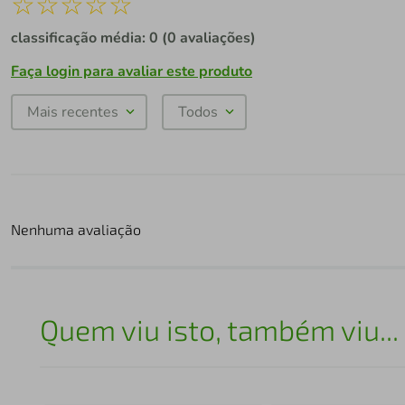
☆
☆
☆
☆
☆
classificação média: 0
(0 avaliações)
Faça login para avaliar este produto
Mais recentes
Todos
Nenhuma avaliação
Quem viu isto, também viu...