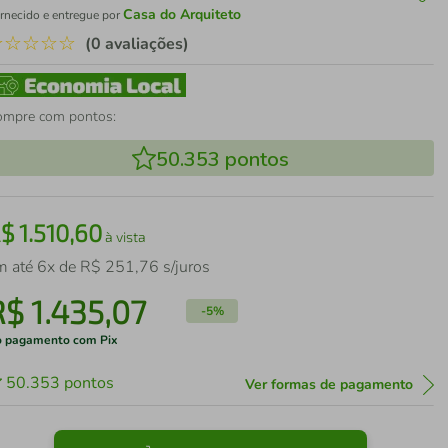
Casa do Arquiteto
rnecido e entregue por
☆
☆
☆
☆
☆
(0 avaliações)
ompre com pontos:
50.353
pontos
R$
1
.
510
,
60
à vista
m até
6
x de
R$
251
,
76
s/juros
R$
1
.
435
,
07
-
5%
 pagamento com Pix
50.353
pontos
Ver formas de pagamento