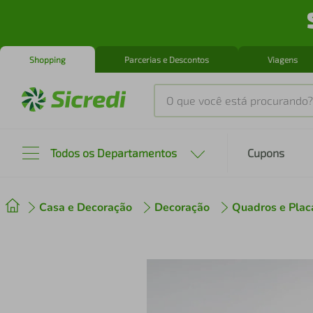
Shopping
Parcerias e Descontos
Viagens
O que você está procurando?
Produtos mais buscados
Todos os Departamentos
Cupons
tenis
1
º
Casa e Decoração
Decoração
Quadros e Plac
cafeteira
2
º
perfume
3
º
air fryer
4
º