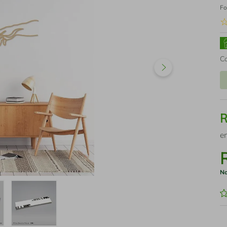
Fo
C
e
No