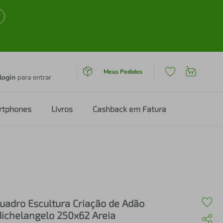
Meus Pedidos
login
para entrar
rtphones
Livros
Cashback em Fatura
 Areia
uadro Escultura Criação de Adão
ichelangelo 250x62 Areia