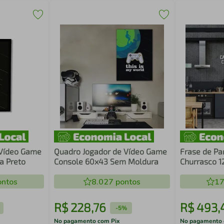
 Vídeo Game
Quadro Jogador de Vídeo Game
Frase de Pa
a Preto
Console 60x43 Sem Moldura
Churrasco 1
ntos
8.027
pontos
17
R$
228
,
76
R$
493
,
-
5%
No pagamento com Pix
No pagamento 