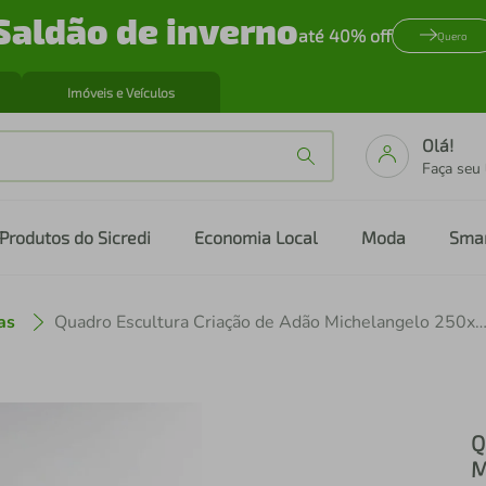
Saldão de inverno
até 40% off
Quero
Imóveis e Veículos
Olá!
Faça seu
Produtos do Sicredi
Economia Local
Moda
Sma
as
Quadro Escultura Criação de Adão Michelangelo 250x62
Q
M