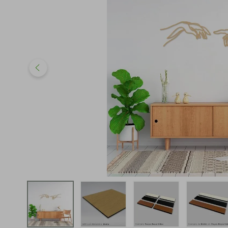
iphone
5
º