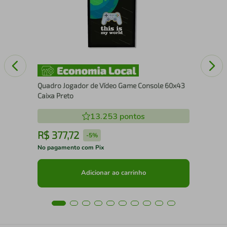
ura
Se
Quadro Jogador de Vídeo Game Console 60x43
Caixa Preto
13.253
pontos
R$
377
,
72
R
-
5%
No pagamento com Pix
No 
Adicionar ao carrinho