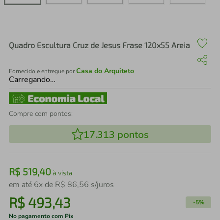
air fryer
4
º
iphone
5
º
Quadro Escultura Cruz de Jesus Frase 120x55 Areia
Casa do Arquiteto
Fornecido e entregue por
Carregando…
Compre com pontos:
17.313
pontos
R$
519
,
40
à vista
em até
6
x de
R$
86
,
56
s/juros
R$
493
,
43
-
5%
No pagamento com Pix