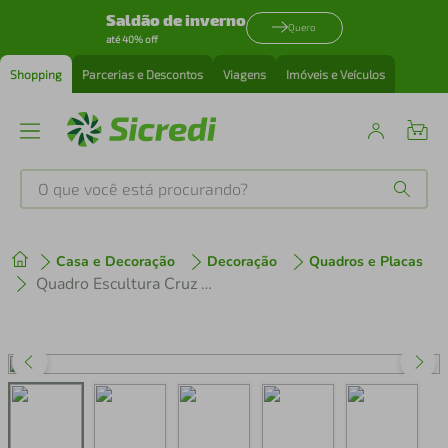
Saldão de inverno
Quero
até 40% off
Shopping
Parcerias e Descontos
Viagens
Imóveis e Veículos
O que você está procurando?
Produtos mais buscados
Casa e Decoração
Decoração
Quadros e Placas
tenis
1
º
Quadro Escultura Cruz de Jesus Frase 120x55 Areia
cafeteira
2
º
perfume
3
º