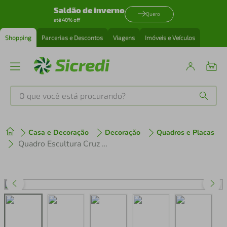
Saldão de inverno
Quero
até 40% off
Shopping
Parcerias e Descontos
Viagens
Imóveis e Veículos
O que você está procurando?
Produtos mais buscados
Casa e Decoração
Decoração
Quadros e Placas
tenis
1
º
Quadro Escultura Cruz de Jesus Frase 120x55 Marrom
cafeteira
2
º
perfume
3
º