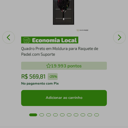
com
Quadro Preto em Moldura para Raquete de
Padel com Suporte
19.993
pontos
R$
569
,
81
R
-
25%
No pagamento com Pix
No 
Adicionar ao carrinho