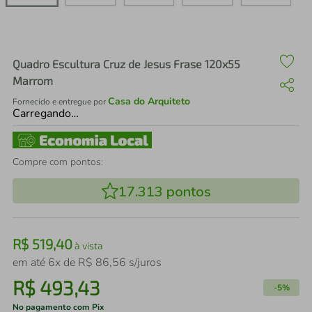
air fryer
4
º
iphone
5
º
Quadro Escultura Cruz de Jesus Frase 120x55
Marrom
Casa do Arquiteto
Fornecido e entregue por
Carregando…
Compre com pontos:
17.313
pontos
R$
519
,
40
à vista
em até
6
x de
R$
86
,
56
s/juros
R$
493
,
43
-
5%
No pagamento com Pix