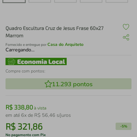
air fryer
4
º
iphone
5
º
Quadro Escultura Cruz de Jesus Frase 60x27
Marrom
Casa do Arquiteto
Fornecido e entregue por
Carregando…
Compre com pontos:
11.293
pontos
R$
338
,
80
à vista
em até
6
x de
R$
56
,
46
s/juros
R$
321
,
86
-
5%
No pagamento com Pix