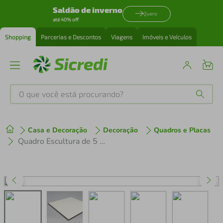
Saldão de inverno
Quero
até 40% off
Shopping
Parcerias e Descontos
Viagens
Imóveis e Veículos
O que você está procurando?
Produtos mais buscados
Casa e Decoração
Decoração
Quadros e Placas
tenis
1
º
Quadro Escultura de 5 Pássaros 128x287 Branco
cafeteira
2
º
perfume
3
º