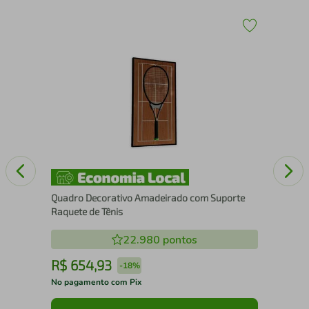
30
Esc
Quadro Decorativo Amadeirado com Suporte
Raquete de Tênis
22.980
pontos
R$
654
,
93
R
-
18%
No pagamento com Pix
No 