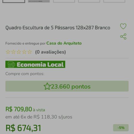
air fryer
4
º
iphone
5
º
Quadro Escultura de 5 Pássaros 128x287 Branco
Casa do Arquiteto
Fornecido e entregue por
☆
☆
☆
☆
☆
(0 avaliações)
Compre com pontos:
23.660
pontos
R$
709
,
80
à vista
em até
6
x de
R$
118
,
30
s/juros
R$
674
,
31
-
5%