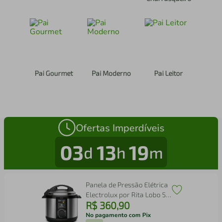
Pai Gourmet
Pai Moderno
Pai Leitor
Ofertas Imperdíveis
03
13
19
d
h
m
Panela de Pressão Elétrica
Electrolux por Rita Lobo 5L
R$
360
,
90
Preta Efficient c/ Timer
(PCE20)
No pagamento com Pix