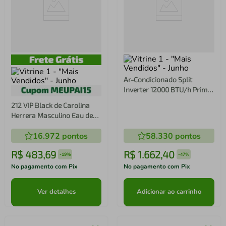
Ar-Condicionado Split
Inverter 12000 BTU/h Prime
Air Frio 12FC
212 VIP Black de Carolina
Herrera Masculino Eau de
Parfum
16.972
pontos
58.330
pontos
R$
483
,
69
R$
1
.
662
,
40
-
19%
-
47%
No pagamento com Pix
No pagamento com Pix
Ver detalhes
Adicionar ao carrinho