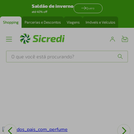
Saldão de inverno
Quero
até 40% off
Shopping
Parcerias e Descontos
Viagens
Imóveis e Veículos
O que você está procurando?
Produtos mais buscados
tenis
1
º
cafeteira
2
º
perfume
3
º