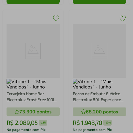
Cervejeira Home Bar
Forno de Embutir Elétrico
Electrolux Frost Free 100L
Electrolux 80L Experience
Porta de Vidro Preta (EB100)
Air fryer, PerfectCook360 e
73.300
pontos
68.200
pontos
Painel Touch (OE8EA)
R$
2
.
089
,
05
R$
1
.
943
,
70
-
13%
-
10%
No pagamento com Pix
No pagamento com Pix