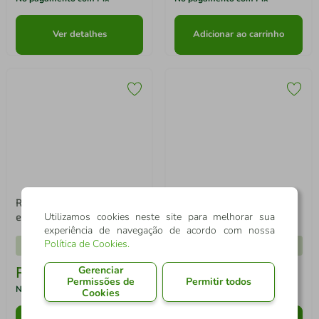
Máquina de Lavar Electrolux
Aparador de Pelos Mondial
11kg Branca Essential Care
Super Groom 10 em 1 BG-03
com Easy Clean e Filtro
Sem Fio Preto/Azul - Bivolt
56.633
pontos
2.663
pontos
Fiapos (LES11)
R$
1
.
614
,
05
R$
75
,
90
-
5%
-
44%
No pagamento com Pix
No pagamento com Pix
Ver detalhes
Adicionar ao carrinho
Utilizamos cookies neste site para melhorar sua
experiência de navegação de acordo com nossa
Política de Cookies
.
Gerenciar
"Celular Samsung Galaxy
Permissões de
Permitir todos
A17 4G Tela 6.7"" 128GB
Cookies
Super AMOLED Câmera
Tripla 50MP Preto"