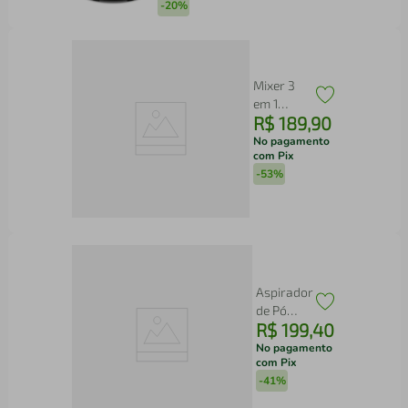
-
20%
Mixer 3
em 1
R$
189
,
90
Electrolux
Vermelho
No pagamento
com Pix
Escuro
-
53%
600W
Haste em
Inox e
Tecnologia
TruFlow
(EIB21)
Aspirador
de Pó
R$
199
,
40
Vertical
com Fio
No pagamento
com Pix
Electrolux
-
41%
1500W 2
em 1