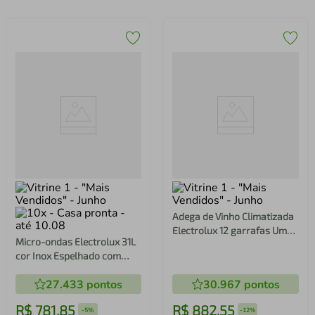
Adega de Vinho Climatizada
Electrolux 12 garrafas Uma
Micro-ondas Electrolux 31L
Porta Acabamento em
cor Inox Espelhado com
Alumínio (ACB12)
Painel Integrado e Função
27.433
pontos
30.967
pontos
Tira Odor (MI41S)
R$
781
,
85
R$
882
,
55
-
5%
-
12%