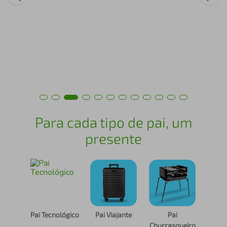
air fryer
4
º
iphone
5
º
Para cada tipo de pai, um
presente
Pai Tecnológico
Pai Viajante
Pai
Churrasqueiro