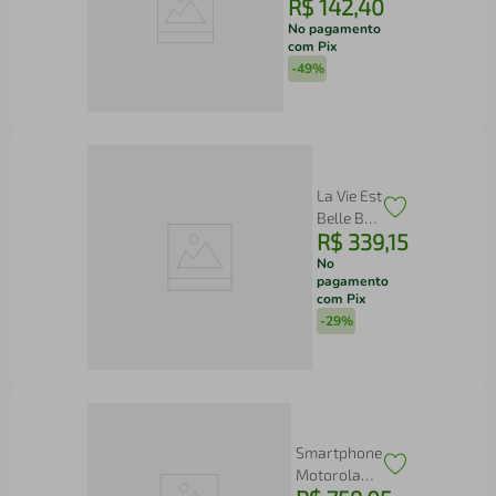
R$
142
,
40
BLQ1300P
Fortis Turbo
No pagamento
com Pix
1400W 3L
-
49%
La Vie Est
Belle By
R$
339
,
15
Lancome
Parfum
No
pagamento
Feminino
com Pix
-
29%
Smartphone
Motorola