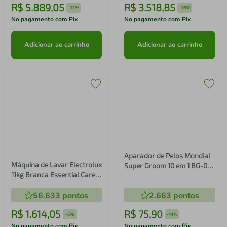
Geladeira Electrolux Frost
Operacional Google TV,
Free Inverter 590L
HDR10+, HDMI 2.1,
AutoSense 3 Portas Cor
Chromecast built-in, Dolby
206.633
pontos
123.468
pontos
Black Inox Look (IM8B)
Vision e Atmos
R$
5
.
889
,
05
R$
3
.
518
,
85
-
11%
-
16%
No pagamento com Pix
No pagamento com Pix
Adicionar ao carrinho
Adicionar ao carrinho