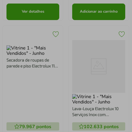
Ver detalhes
Adicionar ao carrinho
Secadora de roupas de
Lava-Louça Electrolux 10
parede e piso Electrolux 11Kg
Serviços Inox com
Branca Premium Care com
Programa Lava e Seca 50'
79.967
pontos
102.633
pontos
Timer Control (SVB11)
(LS10E)