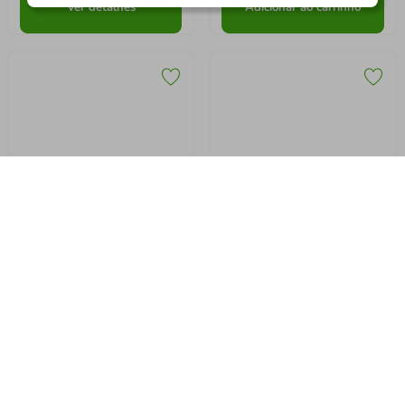
Robô Aspirador Electrolux 4
em 1 Wi-Fi Experience até
1h40 Mapeamento e Base
89.997
pontos
33.185
pontos
Autolimpante (ERB80)
R$
2
.
564
,
90
R$
945
,
78
-
5%
-
32%
No pagamento com Pix
No pagamento com Pix
Ver detalhes
Adicionar ao carrinho