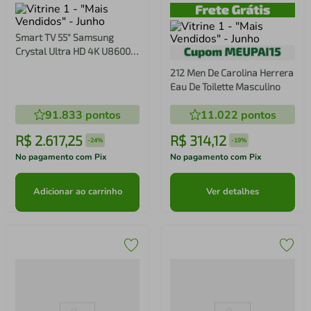
Smart TV 55" Samsung
Crystal Ultra HD 4K U8600F
com Sistema Operacional
212 Men De Carolina Herrera
Tizen, Tecnologia HDR,
Eau De Toilette Masculino
SmartThings, Xbox Cloud
Gaming e Alexa Integrada
91.833
pontos
11.022
pontos
R$
2
.
617
,
25
R$
314
,
12
-
24%
-
19%
No pagamento com Pix
No pagamento com Pix
Adicionar ao carrinho
Ver detalhes