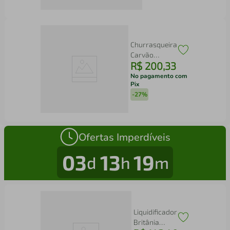
Cyclonic
Power
Cinza
(STK16)
Churrasqueira
Carvão
R$
200
,
33
Califórnia
Com Rodinha
No pagamento com
Pix
Portátil Mor
-
27%
Ofertas Imperdíveis
03
13
19
d
h
m
Liquidificador
Britânia