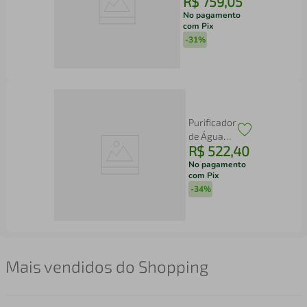
R$
759
,
05
Moto g06
4G Tela 6,9”
No pagamento
com Pix
256GB
-
31%
Câmera
50MP Bege
Purificador
de Água
R$
522
,
40
Philco
Dupla
No pagamento
com Pix
Filtragem
-
34%
70W
PPU11C
Mais vendidos do Shopping