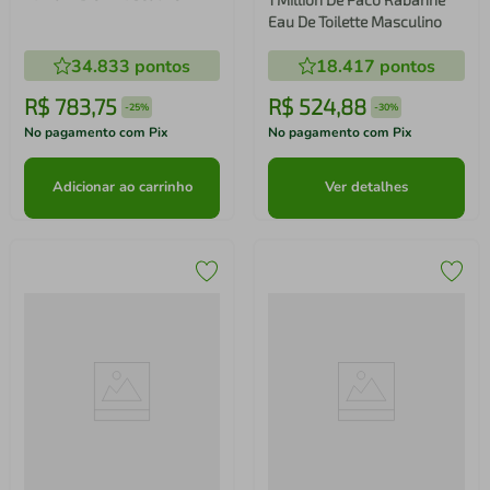
100ml
Eau De Toilette Masculino
34.833
pontos
18.417
pontos
R$
783
,
75
R$
524
,
88
-
25%
-
30%
No pagamento com Pix
No pagamento com Pix
Adicionar ao carrinho
Ver detalhes