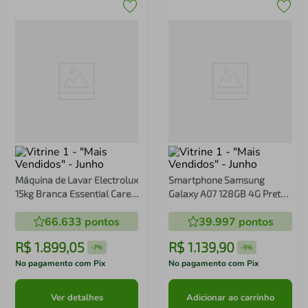
Máquina de Lavar Electrolux
Smartphone Samsung
15kg Branca Essential Care
Galaxy A07 128GB 4G Preto
com Cesto Inox e Jet&Clean
SM-A075M
66.633
pontos
39.997
pontos
(LED15)
R$
1
.
899
,
05
R$
1
.
139
,
90
-
7%
-
5%
No pagamento com Pix
No pagamento com Pix
Ver detalhes
Adicionar ao carrinho