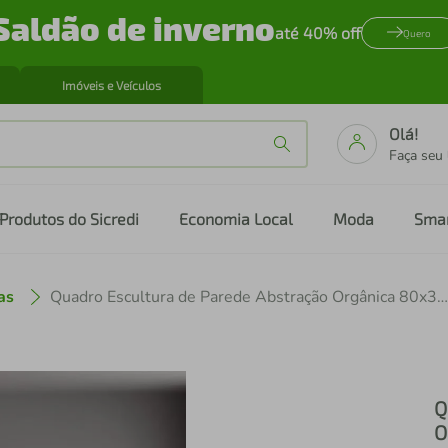
Saldão de inverno
até 40% off
Quero
Imóveis e Veículos
Olá!
Faça seu
Produtos do Sicredi
Economia Local
Moda
Sma
as
Quadro Escultura de Parede Abstração Orgânica 80x38 Preta
Q
O