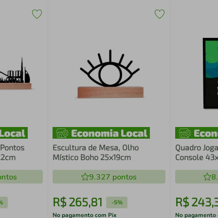
 Pontos
Escultura de Mesa, Olho
Quadro Jog
x22cm
Místico Boho 25x19cm
Console 43x
ntos
9.327
pontos
8
R$
265
,
81
R$
243
,
%
-
5%
No pagamento com Pix
No pagamento 