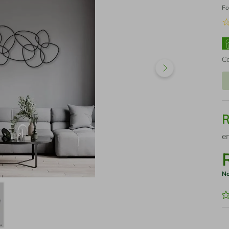
Fo
C
e
No