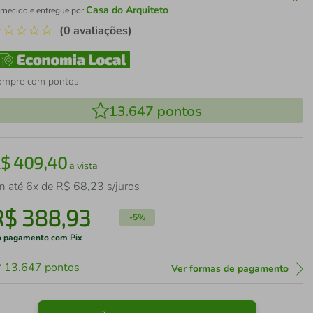
Casa do Arquiteto
rnecido e entregue por
☆
☆
☆
☆
☆
(0 avaliações)
ompre com pontos:
13.647
pontos
R$
409
,
40
à vista
m até
6
x de
R$
68
,
23
s/juros
R$
388
,
93
-
5%
 pagamento com Pix
13.647
pontos
Ver formas de pagamento