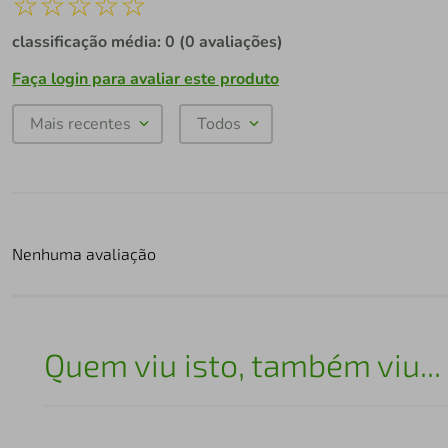
☆
☆
☆
☆
☆
classificação média: 0
(0 avaliações)
Faça login para avaliar este produto
Mais recentes
Todos
Nenhuma avaliação
Quem viu isto, também viu...