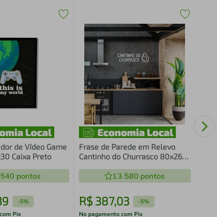
Quad
Cons
ador de Vídeo Game
Frase de Parede em Relevo
30 Caixa Preto
Cantinho do Churrasco 80x26
Branco
.540
pontos
13.580
pontos
39
R$
387
,
03
R$
-
5%
-
5%
com Pix
No pagamento com Pix
No pa