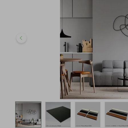
iphone
5
º