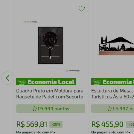
o
60
Quadro Preto em Moldura para
Escultura de Mesa,
Raquete de Padel com Suporte
Turísticos Ásia 60
19.993
pontos
15.997
po
R$
569
,
81
R$
455
,
90
-
25%
-
5
No pagamento com Pix
No pagamento com Pix