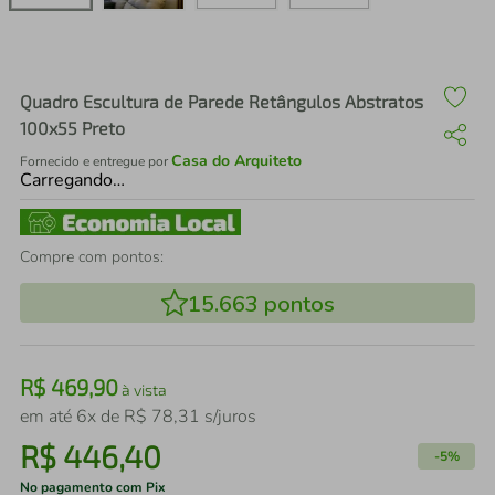
air fryer
4
º
iphone
5
º
Quadro Escultura de Parede Retângulos Abstratos
100x55 Preto
Casa do Arquiteto
Fornecido e entregue por
Carregando…
Compre com pontos:
15.663
pontos
R$
469
,
90
à vista
em até
6
x de
R$
78
,
31
s/juros
R$
446
,
40
-
5%
No pagamento com Pix