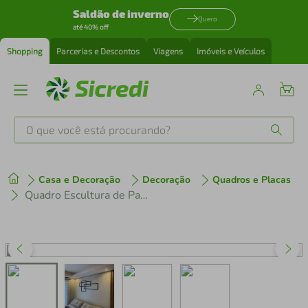
Saldão de inverno
Quero
até 40% off
Shopping
Parcerias e Descontos
Viagens
Imóveis e Veículos
O que você está procurando?
Produtos mais buscados
Casa e Decoração
Decoração
Quadros e Placas
tenis
1
º
Quadro Escultura de Parede Retângulos Abstratos 100x55 Preto
cafeteira
2
º
perfume
3
º