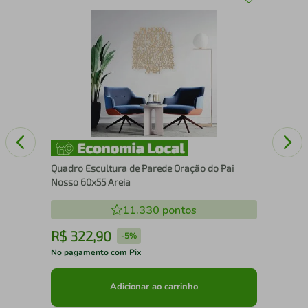
x43
Qua
Se
Quadro Escultura de Parede Oração do Pai
Nosso 60x55 Areia
11.330
pontos
R$
322
,
90
R
-
5%
No pagamento com Pix
No 
Adicionar ao carrinho