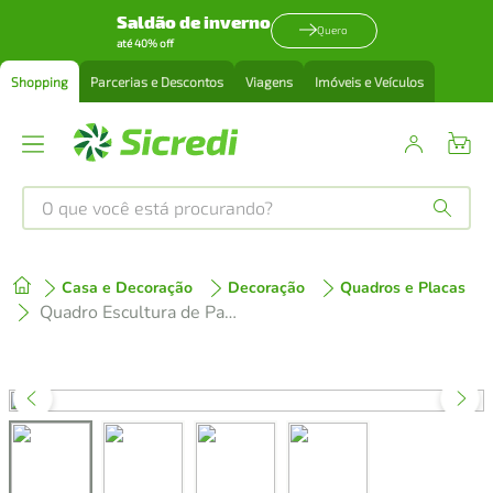
Saldão de inverno
Quero
até 40% off
Shopping
Parcerias e Descontos
Viagens
Imóveis e Veículos
O que você está procurando?
Produtos mais buscados
Casa e Decoração
Decoração
Quadros e Placas
tenis
1
º
Quadro Escultura de Parede Última Ceia 100x29 Preta
cafeteira
2
º
perfume
3
º