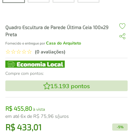
air fryer
4
º
iphone
5
º
Quadro Escultura de Parede Última Ceia 100x29
Preta
Casa do Arquiteto
Fornecido e entregue por
☆
☆
☆
☆
☆
(0 avaliações)
Compre com pontos:
15.193
pontos
R$
455
,
80
à vista
em até
6
x de
R$
75
,
96
s/juros
R$
433
,
01
-
5%