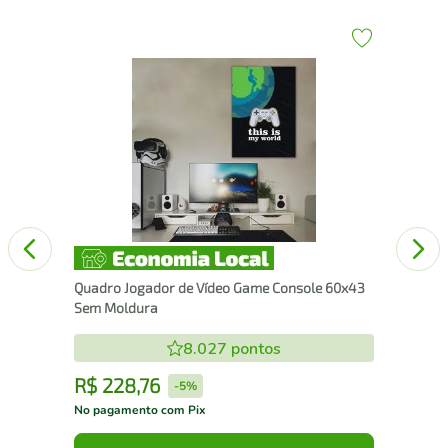
Qua
100
Quadro Jogador de Vídeo Game Console 60x43
Sem Moldura
8.027
pontos
R$
228
,
76
R
-
5%
No pagamento com Pix
No 