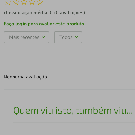
☆
☆
☆
☆
☆
classificação média: 0
(0 avaliações)
Faça login para avaliar este produto
Mais recentes
Todos
Nenhuma avaliação
Quem viu isto, também viu...