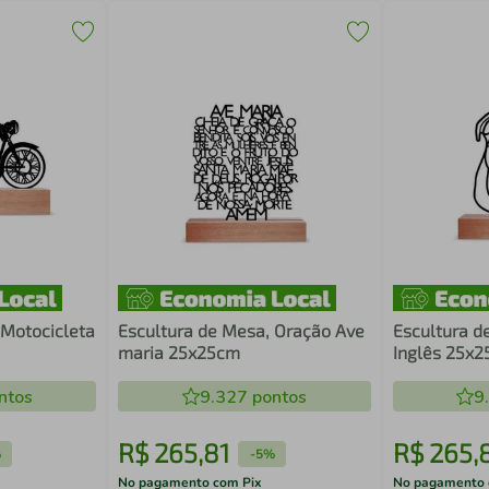
 Motocicleta
Escultura de Mesa, Oração Ave
Escultura d
maria 25x25cm
Inglês 25x
ntos
9.327
pontos
9
R$
265
,
81
R$
265
,
%
-
5%
No pagamento com Pix
No pagamento 