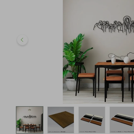
iphone
5
º