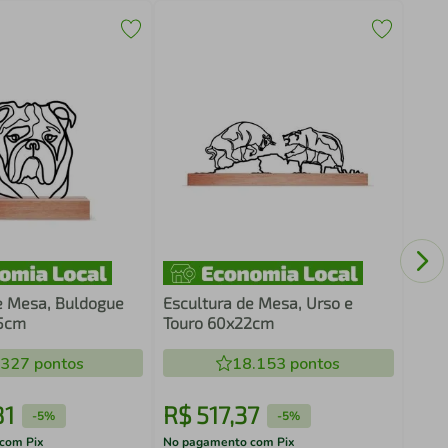
Escu
Frid
e Mesa, Buldogue
Escultura de Mesa, Urso e
25cm
Touro 60x22cm
.327
pontos
18.153
pontos
81
R$
517
,
37
R$
-
5%
-
5%
com Pix
No pagamento com Pix
No pa