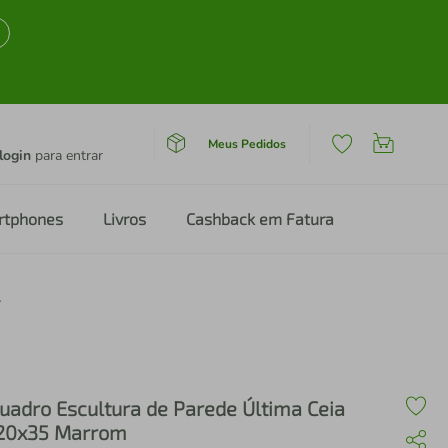
Meus Pedidos
login
para entrar
rtphones
Livros
Cashback em Fatura
x35 Marrom
uadro Escultura de Parede Última Ceia
20x35 Marrom