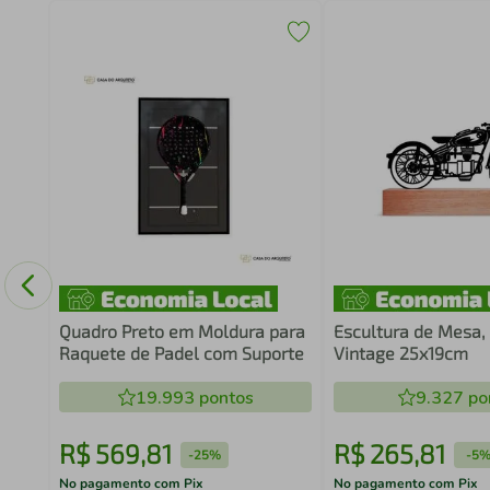
Game
rom
Quadro Preto em Moldura para
Escultura de Mesa,
Raquete de Padel com Suporte
Vintage 25x19cm
19.993
pontos
9.327
po
R$
569
,
81
R$
265
,
81
-
25%
-
5
No pagamento com Pix
No pagamento com Pix