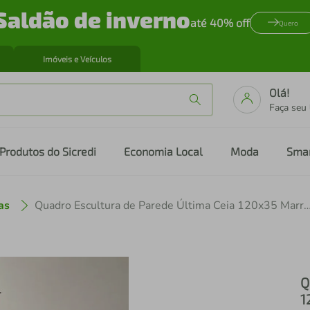
Saldão de inverno
até 40% off
Quero
Imóveis e Veículos
Olá!
Faça seu
Produtos do Sicredi
Economia Local
Moda
Sma
as
Quadro Escultura de Parede Última Ceia 120
Q
1