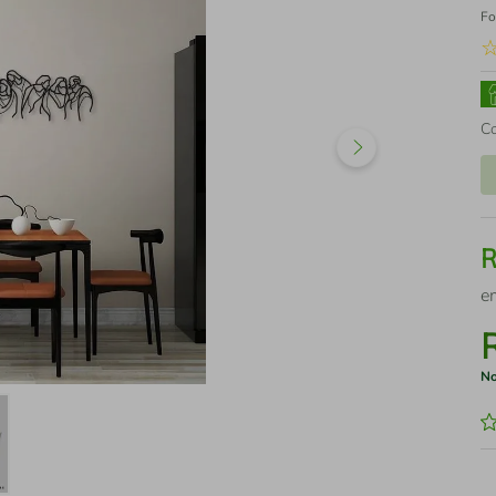
Fo
C
e
No