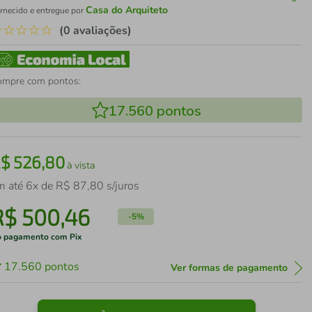
Casa do Arquiteto
rnecido e entregue por
☆
☆
☆
☆
☆
(0 avaliações)
ompre com pontos:
17.560
pontos
R$
526
,
80
à vista
m até
6
x de
R$
87
,
80
s/juros
R$
500
,
46
-
5%
 pagamento com Pix
17.560
pontos
Ver formas de pagamento