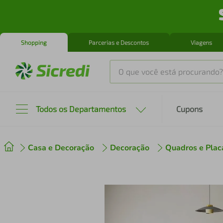
Shopping
Parcerias e Descontos
Viagens
O que você está procurando?
Produtos mais buscados
Todos os Departamentos
Cupons
tenis
1
º
Casa e Decoração
Decoração
Quadros e Plac
cafeteira
2
º
perfume
3
º
air fryer
4
º