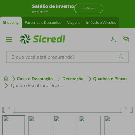
Saldão de inverno
Quero
até 40% off
Shopping
Parcerias e Descontos
Viagens
Imóveis e Veículos
O que você está procurando?
Produtos mais buscados
Casa e Decoração
Decoração
Quadros e Placas
tenis
1
º
Quadro Escultura Drakkar Viking 120x74 Preto
cafeteira
2
º
perfume
3
º