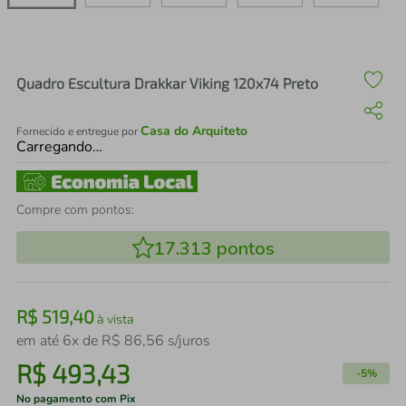
air fryer
4
º
iphone
5
º
Quadro Escultura Drakkar Viking 120x74 Preto
Casa do Arquiteto
Fornecido e entregue por
Carregando…
Compre com pontos:
17.313
pontos
R$
519
,
40
à vista
em até
6
x de
R$
86
,
56
s/juros
R$
493
,
43
-
5%
No pagamento com Pix