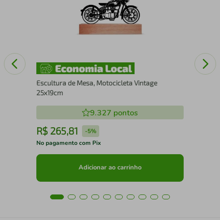
Escultura de Mesa, Motocicleta Vintage
25x19cm
9.327
pontos
R$
265
,
81
R
-
5%
No pagamento com Pix
No 
Adicionar ao carrinho