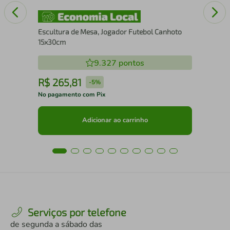
Escultura de Mesa, Jogador Futebol Canhoto
15x30cm
9.327
pontos
R$
265
,
81
R
-
5%
No pagamento com Pix
No 
Adicionar ao carrinho
Serviços por telefone
de segunda a sábado das