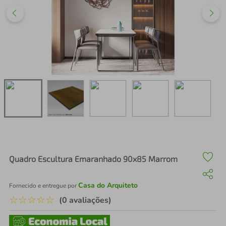
air fryer
4
º
iphone
5
º
Quadro Escultura Emaranhado 90x85 Marrom
Casa do Arquiteto
Fornecido e entregue por
☆
☆
☆
☆
☆
(0 avaliações)