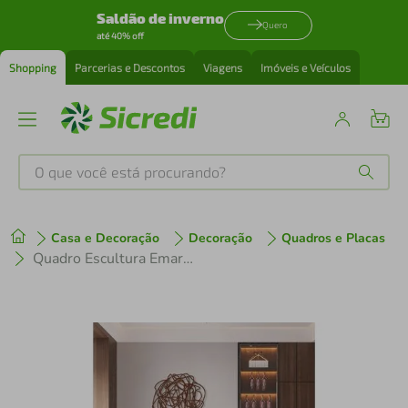
Saldão de inverno
Quero
até 40% off
Shopping
Parcerias e Descontos
Viagens
Imóveis e Veículos
O que você está procurando?
Produtos mais buscados
Casa e Decoração
Decoração
Quadros e Placas
tenis
1
º
Quadro Escultura Emaranhado 90x85 Marrom
cafeteira
2
º
perfume
3
º