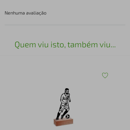
Nenhuma avaliação
Quem viu isto, também viu...
30
Esc