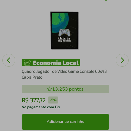
Qua
Fil
Quadro Jogador de Vídeo Game Console 60x43
Caixa Preto
13.253
pontos
R$
377
,
72
R
-
5%
No pagamento com Pix
No 
Adicionar ao carrinho