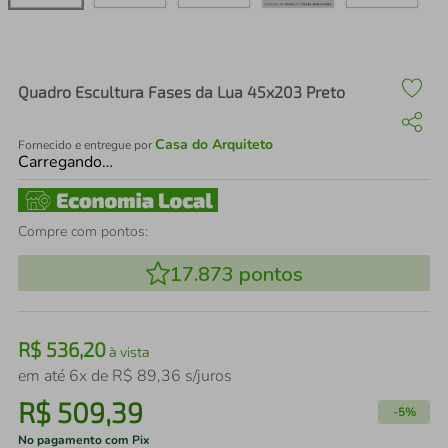
air fryer
4
º
iphone
5
º
Quadro Escultura Fases da Lua 45x203 Preto
Casa do Arquiteto
Fornecido e entregue por
Carregando…
Compre com pontos:
17.873
pontos
R$
536
,
20
à vista
em até
6
x de
R$
89
,
36
s/juros
R$
509
,
39
-
5%
No pagamento com Pix