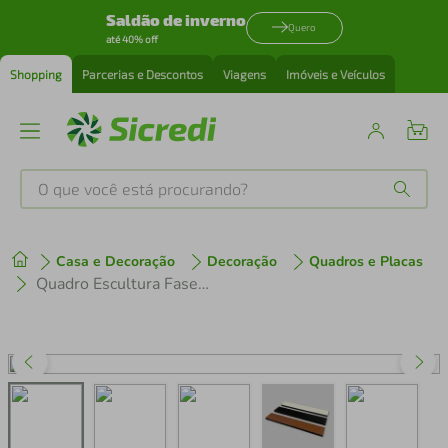
Saldão de inverno
Quero
até 40% off
Shopping
Parcerias e Descontos
Viagens
Imóveis e Veículos
O que você está procurando?
Produtos mais buscados
Casa e Decoração
Decoração
Quadros e Placas
tenis
1
º
Quadro Escultura Fases da Lua 45x203 Preto
cafeteira
2
º
perfume
3
º