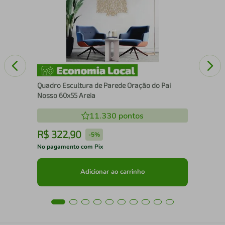
Cai
Quadro Escultura de Parede Oração do Pai
Nosso 60x55 Areia
11.330
pontos
R$
322
,
90
R
-
5%
No pagamento com Pix
No 
Adicionar ao carrinho