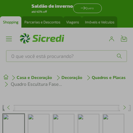
Saldão de inverno
Quero
até 40% off
Shopping
Parcerias e Descontos
Viagens
Imóveis e Veículos
O que você está procurando?
Produtos mais buscados
Casa e Decoração
Decoração
Quadros e Placas
tenis
1
º
Quadro Escultura Fases da Lua Boho Arabesco 60x271 Preto
cafeteira
2
º
perfume
3
º