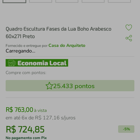
air fryer
4
º
iphone
5
º
Quadro Escultura Fases da Lua Boho Arabesco
60x271 Preto
Casa do Arquiteto
Fornecido e entregue por
Carregando…
Compre com pontos:
25.433
pontos
R$
763
,
00
à vista
em até
6
x de
R$
127
,
16
s/juros
R$
724
,
85
-
5%
No pagamento com Pix