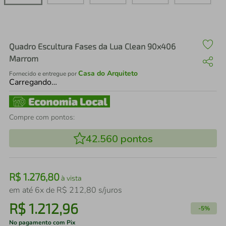
air fryer
4
º
iphone
5
º
Quadro Escultura Fases da Lua Clean 90x406
Marrom
Casa do Arquiteto
Fornecido e entregue por
Carregando…
Compre com pontos:
42.560
pontos
R$
1
.
276
,
80
à vista
em até
6
x de
R$
212
,
80
s/juros
R$
1
.
212
,
96
-
5%
No pagamento com Pix