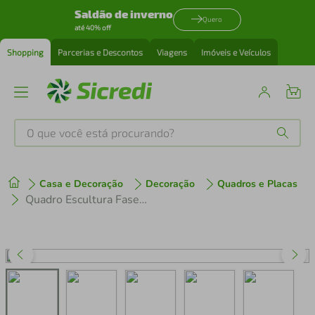
Saldão de inverno
Quero
até 40% off
Shopping
Parcerias e Descontos
Viagens
Imóveis e Veículos
O que você está procurando?
Produtos mais buscados
Casa e Decoração
Decoração
Quadros e Placas
tenis
1
º
Quadro Escultura Fases da Lua Clean 90x406 Marrom
cafeteira
2
º
perfume
3
º