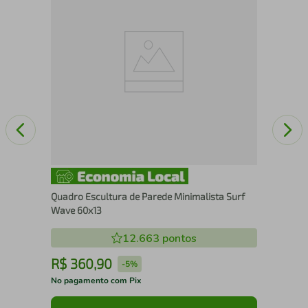
25
Quadro Escultura de Parede Minimalista Surf
Wave 60x13
12.663
pontos
R$
360
,
90
R
-
5%
No pagamento com Pix
No 