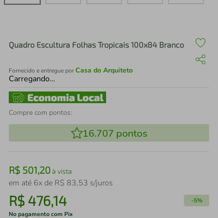
air fryer
4
º
iphone
5
º
Quadro Escultura Folhas Tropicais 100x84 Branco
Casa do Arquiteto
Fornecido e entregue por
Carregando…
Compre com pontos:
16.707
pontos
R$
501
,
20
à vista
em até
6
x de
R$
83
,
53
s/juros
R$
476
,
14
-
5%
No pagamento com Pix