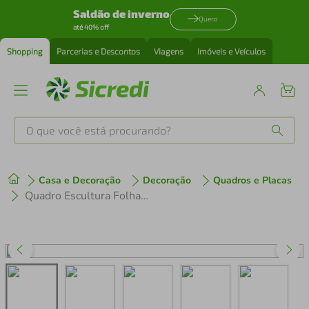
Saldão de inverno
Quero
até 40% off
Shopping
Parcerias e Descontos
Viagens
Imóveis e Veículos
O que você está procurando?
Produtos mais buscados
Casa e Decoração
Decoração
Quadros e Placas
tenis
1
º
Quadro Escultura Folhas Tropicais 100x84 Branco
cafeteira
2
º
perfume
3
º