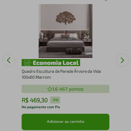
Qua
Mo
Quadro Escultura de Parede Árvore da Vida
100x60 Marrom
16.467
pontos
R$
469
,
30
R
-
5%
No pagamento com Pix
No 
Adicionar ao carrinho