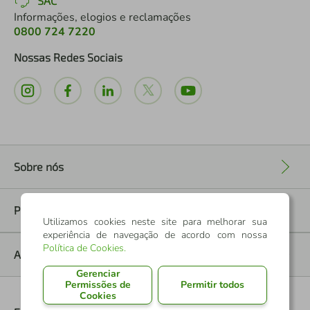
SAC
Informações, elogios e reclamações
0800 724 7220
Nossas Redes Sociais
Sobre nós
+
Políticas
+
Utilizamos cookies neste site para melhorar sua
experiência de navegação de acordo com nossa
Política de Cookies
.
Ajuda
+
Gerenciar
Permissões de
Permitir todos
Cookies