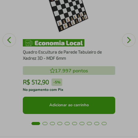
25
Quadro Escultura de Parede Tabuleiro de
Xadrez 3D - MDF 6mm
17.997
pontos
R$
512
,
90
R
-
5%
No pagamento com Pix
No 
Adicionar ao carrinho