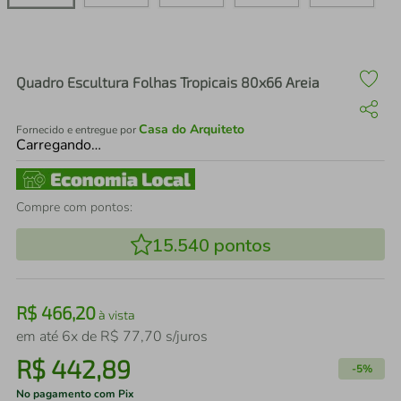
air fryer
4
º
iphone
5
º
Quadro Escultura Folhas Tropicais 80x66 Areia
Casa do Arquiteto
Fornecido e entregue por
Carregando…
Compre com pontos:
15.540
pontos
R$
466
,
20
à vista
em até
6
x de
R$
77
,
70
s/juros
R$
442
,
89
-
5%
No pagamento com Pix