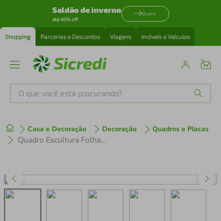
Saldão de inverno
Quero
até 40% off
Shopping
Parcerias e Descontos
Viagens
Imóveis e Veículos
O que você está procurando?
Produtos mais buscados
Casa e Decoração
Decoração
Quadros e Placas
tenis
1
º
Quadro Escultura Folhas Tropicais 80x66 Areia
cafeteira
2
º
perfume
3
º