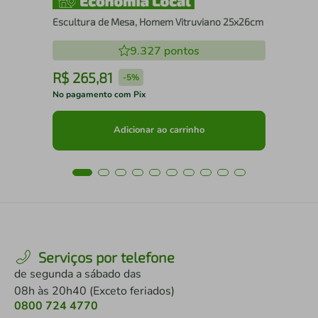
Escultura de Mesa, Homem Vitruviano 25x26cm
9.327
pontos
R$
265
,
81
R
-
5%
No pagamento com Pix
No 
Adicionar ao carrinho
Serviços por telefone
de segunda a sábado das
08h às 20h40 (Exceto feriados)
0800 724 4770