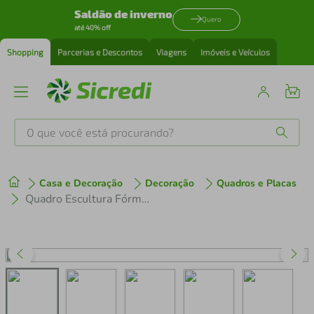
Saldão de inverno
Quero
até 40% off
Shopping
Parcerias e Descontos
Viagens
Imóveis e Veículos
O que você está procurando?
Produtos mais buscados
Casa e Decoração
Decoração
Quadros e Placas
tenis
1
º
Quadro Escultura Fórmula Química Adrenalina 80x38 Branco
cafeteira
2
º
perfume
3
º