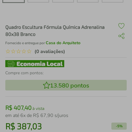
air fryer
4
º
iphone
5
º
Quadro Escultura Fórmula Química Adrenalina
80x38 Branco
Casa do Arquiteto
Fornecido e entregue por
☆
☆
☆
☆
☆
(0 avaliações)
Compre com pontos:
13.580
pontos
R$
407
,
40
à vista
em até
6
x de
R$
67
,
90
s/juros
R$
387
,
03
-
5%