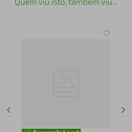
Quem viu isto, também viu...
Qua
Ma