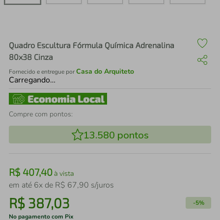
air fryer
4
º
iphone
5
º
Quadro Escultura Fórmula Química Adrenalina
80x38 Cinza
Casa do Arquiteto
Fornecido e entregue por
Carregando…
Compre com pontos:
13.580
pontos
R$
407
,
40
à vista
em até
6
x de
R$
67
,
90
s/juros
R$
387
,
03
-
5%
No pagamento com Pix