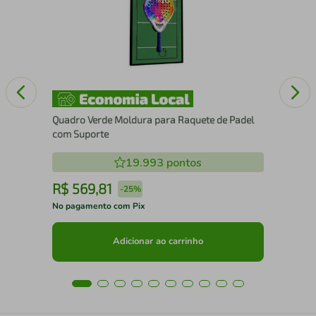
Quadro Verde Moldura para Raquete de Padel
com Suporte
19.993
pontos
R$
569
,
81
R
-
25%
No pagamento com Pix
No 
Adicionar ao carrinho