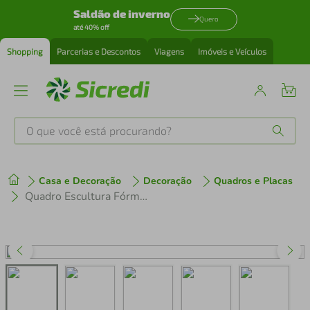
Saldão de inverno
Quero
até 40% off
Shopping
Parcerias e Descontos
Viagens
Imóveis e Veículos
O que você está procurando?
Produtos mais buscados
Casa e Decoração
Decoração
Quadros e Placas
tenis
1
º
Quadro Escultura Fórmula Química Adrenalina 80x38 Cinza
cafeteira
2
º
perfume
3
º