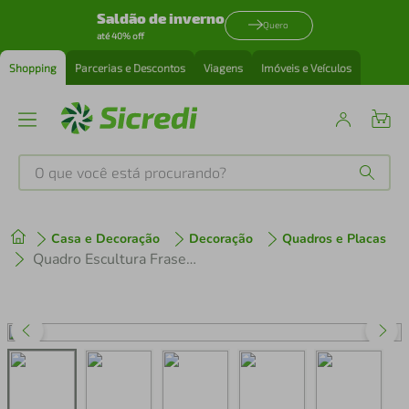
Saldão de inverno
Quero
até 40% off
Shopping
Parcerias e Descontos
Viagens
Imóveis e Veículos
O que você está procurando?
Produtos mais buscados
Casa e Decoração
Decoração
Quadros e Placas
tenis
1
º
Quadro Escultura Frase Boas Vibrações 100x87 Areia
cafeteira
2
º
perfume
3
º