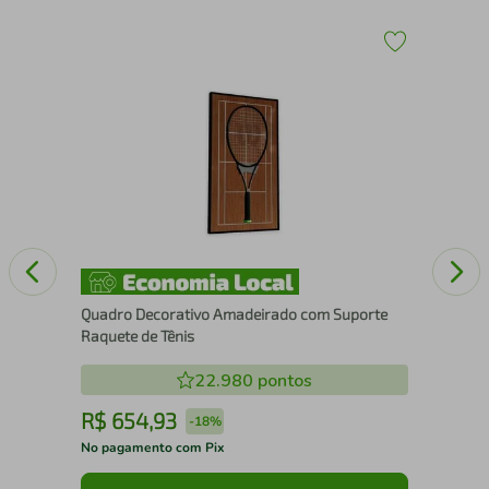
Qua
Xa
Quadro Decorativo Amadeirado com Suporte
Raquete de Tênis
22.980
pontos
R$
654
,
93
R
-
18%
No pagamento com Pix
No 