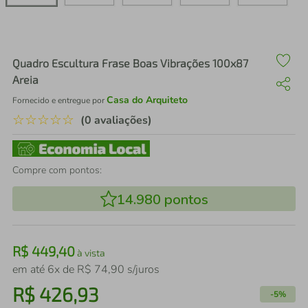
air fryer
4
º
iphone
5
º
Quadro Escultura Frase Boas Vibrações 100x87
Areia
Casa do Arquiteto
Fornecido e entregue por
☆
☆
☆
☆
☆
(0 avaliações)
Compre com pontos:
14.980
pontos
R$
449
,
40
à vista
em até
6
x de
R$
74
,
90
s/juros
R$
426
,
93
-
5%