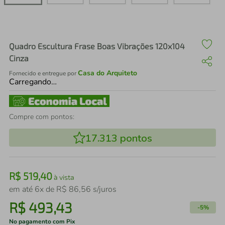
air fryer
4
º
iphone
5
º
Quadro Escultura Frase Boas Vibrações 120x104
Cinza
Casa do Arquiteto
Fornecido e entregue por
Carregando…
Compre com pontos:
17.313
pontos
R$
519
,
40
à vista
em até
6
x de
R$
86
,
56
s/juros
R$
493
,
43
-
5%
No pagamento com Pix