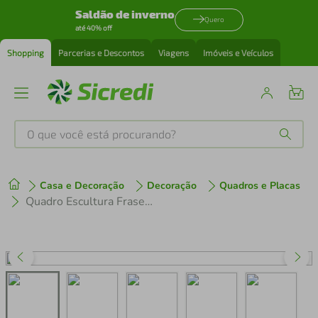
Saldão de inverno
Quero
até 40% off
Shopping
Parcerias e Descontos
Viagens
Imóveis e Veículos
O que você está procurando?
Produtos mais buscados
Casa e Decoração
Decoração
Quadros e Placas
tenis
1
º
Quadro Escultura Frase Boas Vibrações 120x104 Cinza
cafeteira
2
º
perfume
3
º