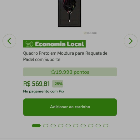
com
Quadro Preto em Moldura para Raquete de
Padel com Suporte
19.993
pontos
R$
569
,
81
R
-
25%
No pagamento com Pix
No 
Adicionar ao carrinho