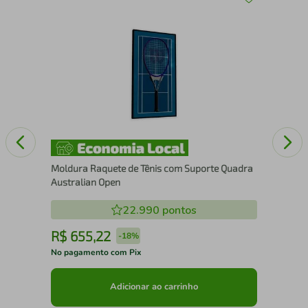
43
Qua
Pad
Moldura Raquete de Tênis com Suporte Quadra
Australian Open
22.990
pontos
R$
655
,
22
R
-
18%
No pagamento com Pix
No 
Adicionar ao carrinho