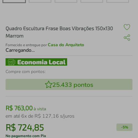
air fryer
4
º
iphone
5
º
Quadro Escultura Frase Boas Vibrações 150x130
Marrom
Casa do Arquiteto
Fornecido e entregue por
Carregando…
Compre com pontos:
25.433
pontos
R$
763
,
00
à vista
em até
6
x de
R$
127
,
16
s/juros
R$
724
,
85
-
5%
No pagamento com Pix