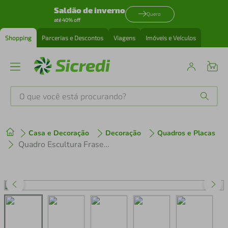
Saldão de inverno
Quero
até 40% off
Shopping
Parcerias e Descontos
Viagens
Imóveis e Veículos
O que você está procurando?
Produtos mais buscados
Casa e Decoração
Decoração
Quadros e Placas
tenis
1
º
Quadro Escultura Frase Boas Vibrações 150x130 Marrom
cafeteira
2
º
perfume
3
º