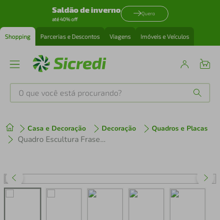
Saldão de inverno
Quero
até 40% off
Shopping
Parcerias e Descontos
Viagens
Imóveis e Veículos
O que você está procurando?
Produtos mais buscados
Casa e Decoração
Decoração
Quadros e Placas
tenis
1
º
Quadro Escultura Frase Gandhi Seja a Mudança 60x36 Cinza
cafeteira
2
º
perfume
3
º