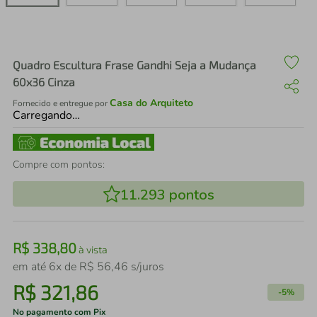
air fryer
4
º
iphone
5
º
Quadro Escultura Frase Gandhi Seja a Mudança
60x36 Cinza
Casa do Arquiteto
Fornecido e entregue por
Carregando…
Compre com pontos:
11.293
pontos
R$
338
,
80
à vista
em até
6
x de
R$
56
,
46
s/juros
R$
321
,
86
-
5%
No pagamento com Pix