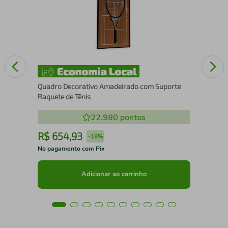
Pad
Quadro Decorativo Amadeirado com Suporte
Raquete de Tênis
22.980
pontos
R$
654
,
93
R
-
18%
No pagamento com Pix
No 
Adicionar ao carrinho