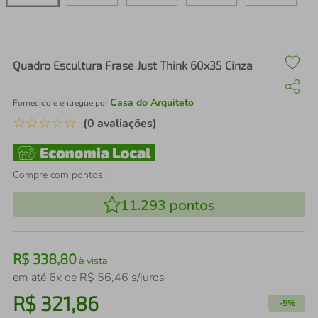
air fryer
4
º
iphone
5
º
Quadro Escultura Frase Just Think 60x35 Cinza
Casa do Arquiteto
Fornecido e entregue por
☆
☆
☆
☆
☆
(0 avaliações)
Compre com pontos:
11.293
pontos
R$
338
,
80
à vista
em até
6
x de
R$
56
,
46
s/juros
R$
321
,
86
-
5%