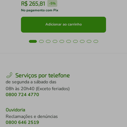
R$
265
,
81
R
-
5%
No pagamento com Pix
No 
Adicionar ao carrinho
Serviços por telefone
de segunda a sábado das
08h às 20h40 (Exceto feriados)
0800 724 4770
Ouvidoria
Reclamações e denúncias
0800 646 2519