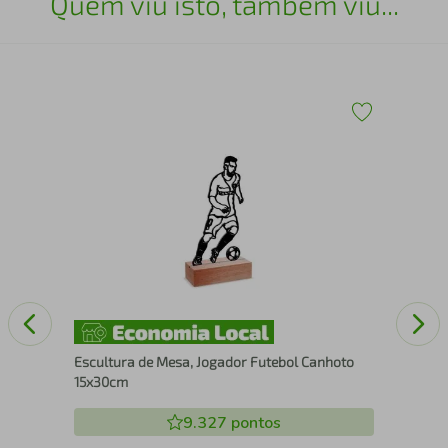
Quem viu isto, também viu...
30
Esc
Escultura de Mesa, Jogador Futebol Canhoto
15x30cm
9.327
pontos