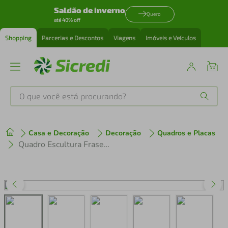
Saldão de inverno
Quero
até 40% off
Shopping
Parcerias e Descontos
Viagens
Imóveis e Veículos
O que você está procurando?
Produtos mais buscados
Casa e Decoração
Decoração
Quadros e Placas
tenis
1
º
Quadro Escultura Frase Just Think 60x35 Cinza
cafeteira
2
º
perfume
3
º