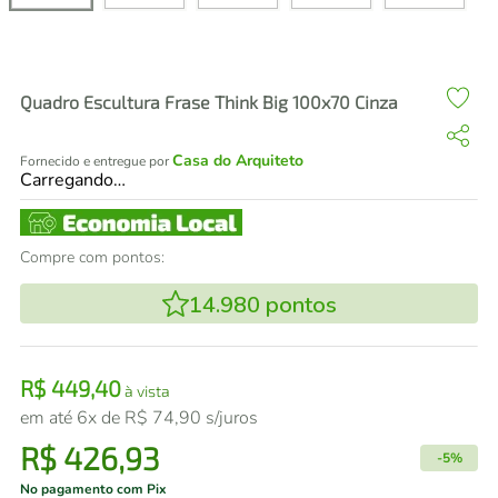
air fryer
4
º
iphone
5
º
Quadro Escultura Frase Think Big 100x70 Cinza
Casa do Arquiteto
Fornecido e entregue por
Carregando…
Compre com pontos:
14.980
pontos
R$
449
,
40
à vista
em até
6
x de
R$
74
,
90
s/juros
R$
426
,
93
-
5%
No pagamento com Pix