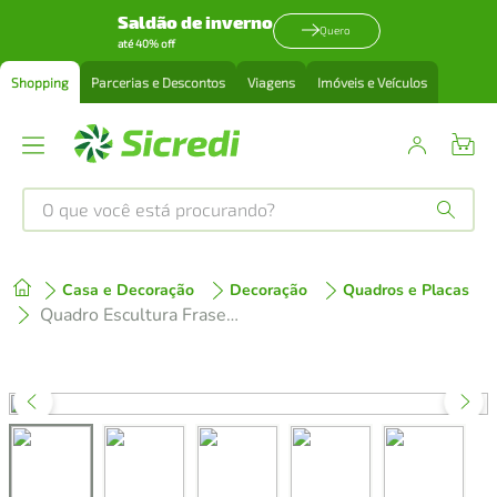
Saldão de inverno
Quero
até 40% off
Shopping
Parcerias e Descontos
Viagens
Imóveis e Veículos
O que você está procurando?
Produtos mais buscados
Casa e Decoração
Decoração
Quadros e Placas
tenis
1
º
Quadro Escultura Frase Think Big 100x70 Cinza
cafeteira
2
º
perfume
3
º