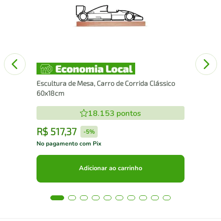
15c
Escultura de Mesa, Carro de Corrida Clássico
60x18cm
18.153
pontos
R$
517
,
37
R
-
5%
No pagamento com Pix
No 
Adicionar ao carrinho