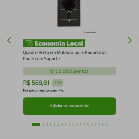
15
Quadro Preto em Moldura para Raquete de
Padel com Suporte
19.993
pontos
R$
569
,
81
R
-
25%
No pagamento com Pix
No 
Adicionar ao carrinho