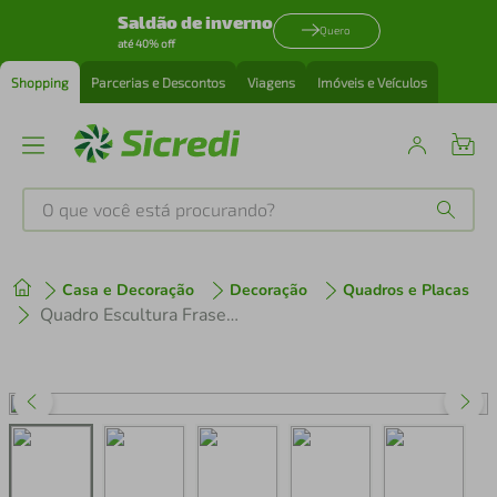
Saldão de inverno
Quero
até 40% off
Shopping
Parcerias e Descontos
Viagens
Imóveis e Veículos
O que você está procurando?
Produtos mais buscados
Casa e Decoração
Decoração
Quadros e Placas
tenis
1
º
Quadro Escultura Frase Think Big 60x42 Areia
cafeteira
2
º
perfume
3
º