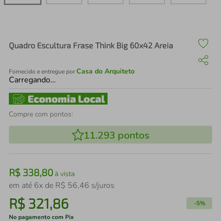
air fryer
4
º
iphone
5
º
Quadro Escultura Frase Think Big 60x42 Areia
Casa do Arquiteto
Fornecido e entregue por
Carregando…
Compre com pontos:
11.293
pontos
R$
338
,
80
à vista
em até
6
x de
R$
56
,
46
s/juros
R$
321
,
86
-
5%
No pagamento com Pix