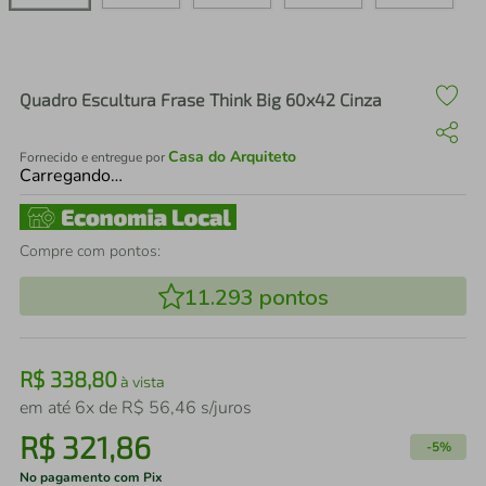
air fryer
4
º
iphone
5
º
Quadro Escultura Frase Think Big 60x42 Cinza
Casa do Arquiteto
Fornecido e entregue por
Carregando…
Compre com pontos:
11.293
pontos
R$
338
,
80
à vista
em até
6
x de
R$
56
,
46
s/juros
R$
321
,
86
-
5%
No pagamento com Pix