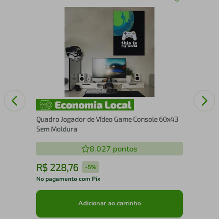
Qua
Ma
Quadro Jogador de Vídeo Game Console 60x43
Sem Moldura
8.027
pontos
R$
228
,
76
R
-
5%
No pagamento com Pix
No 
Adicionar ao carrinho