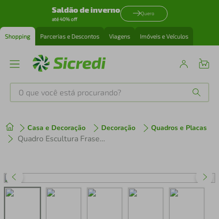
Saldão de inverno
Quero
até 40% off
Shopping
Parcerias e Descontos
Viagens
Imóveis e Veículos
O que você está procurando?
Produtos mais buscados
Casa e Decoração
Decoração
Quadros e Placas
tenis
1
º
Quadro Escultura Frase Think Big 60x42 Cinza
cafeteira
2
º
perfume
3
º