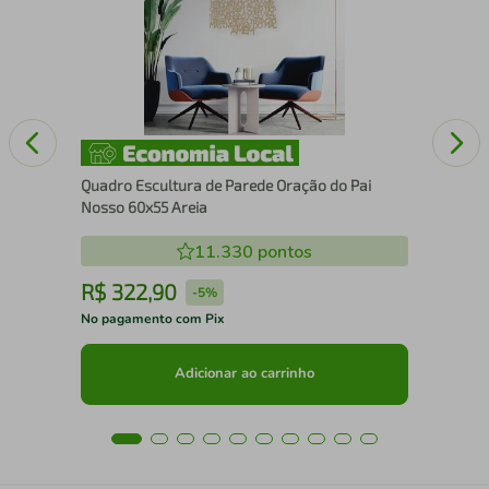
Br
Quadro Escultura de Parede Oração do Pai
Nosso 60x55 Areia
11.330
pontos
R$
322
,
90
R
-
5%
No pagamento com Pix
No 
Adicionar ao carrinho