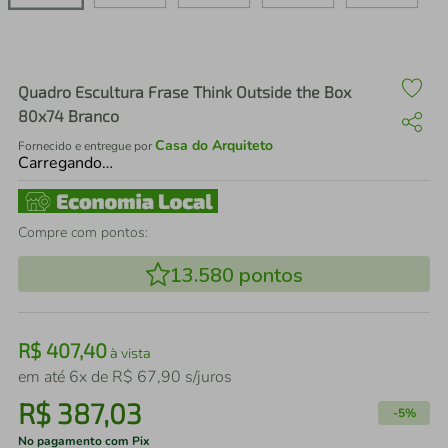
air fryer
4
º
iphone
5
º
Quadro Escultura Frase Think Outside the Box
80x74 Branco
Casa do Arquiteto
Fornecido e entregue por
Carregando…
Compre com pontos:
13.580
pontos
R$
407
,
40
à vista
em até
6
x de
R$
67
,
90
s/juros
R$
387
,
03
-
5%
No pagamento com Pix