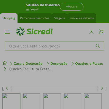
Saldão de inverno
Quero
até 40% off
Shopping
Parcerias e Descontos
Viagens
Imóveis e Veículos
O que você está procurando?
Produtos mais buscados
Casa e Decoração
Decoração
Quadros e Placas
tenis
1
º
Quadro Escultura Frase Think Outside the Box 80x74 Branco
cafeteira
2
º
perfume
3
º