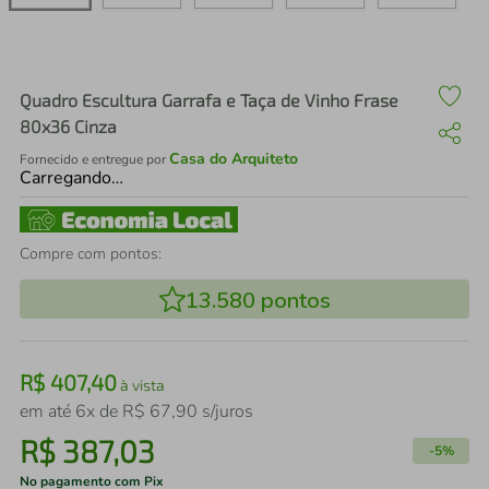
air fryer
4
º
iphone
5
º
Quadro Escultura Garrafa e Taça de Vinho Frase
80x36 Cinza
Casa do Arquiteto
Fornecido e entregue por
Carregando…
Compre com pontos:
13.580
pontos
R$
407
,
40
à vista
em até
6
x de
R$
67
,
90
s/juros
R$
387
,
03
-
5%
No pagamento com Pix