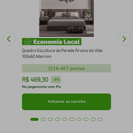
Nos
Quadro Escultura de Parede Árvore da Vida
100x60 Marrom
16.467
pontos
R$
469
,
30
R
-
5%
No pagamento com Pix
No 
Adicionar ao carrinho