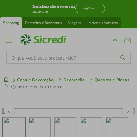
Saldão de inverno
Quero
até 40% off
Shopping
Parcerias e Descontos
Viagens
Imóveis e Veículos
O que você está procurando?
Produtos mais buscados
Casa e Decoração
Decoração
Quadros e Placas
tenis
1
º
Quadro Escultura Garrafa e Taça de Vinho Frase 80x36 Cinza
cafeteira
2
º
perfume
3
º