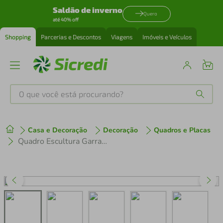
Saldão de inverno
Quero
até 40% off
Shopping
Parcerias e Descontos
Viagens
Imóveis e Veículos
O que você está procurando?
Produtos mais buscados
Casa e Decoração
Decoração
Quadros e Placas
tenis
1
º
Quadro Escultura Garrafa e Taça de Vinho Frase 80x36 Marrom
cafeteira
2
º
perfume
3
º