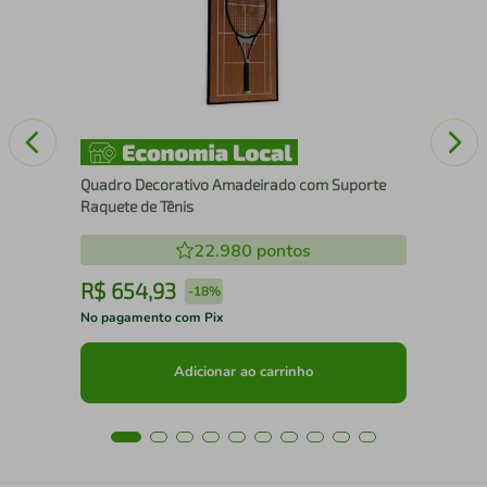
com
Quadro Decorativo Amadeirado com Suporte
Raquete de Tênis
22.980
pontos
R$
654
,
93
R
-
18%
No pagamento com Pix
No 
Adicionar ao carrinho