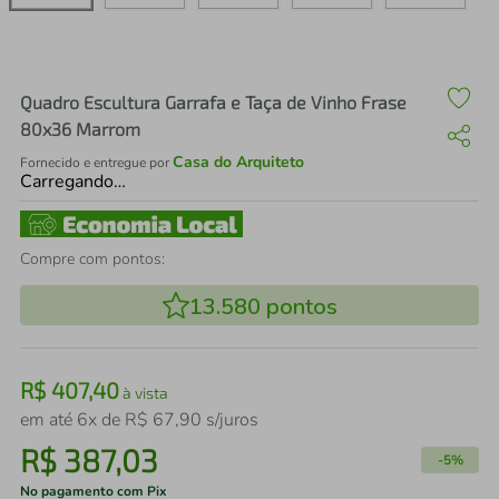
air fryer
4
º
iphone
5
º
Quadro Escultura Garrafa e Taça de Vinho Frase
80x36 Marrom
Casa do Arquiteto
Fornecido e entregue por
Carregando…
Compre com pontos:
13.580
pontos
R$
407
,
40
à vista
em até
6
x de
R$
67
,
90
s/juros
R$
387
,
03
-
5%
No pagamento com Pix