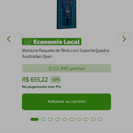
Pad
Moldura Raquete de Tênis com Suporte Quadra
Australian Open
22.990
pontos
R$
655
,
22
R
-
18%
No pagamento com Pix
No 
Adicionar ao carrinho