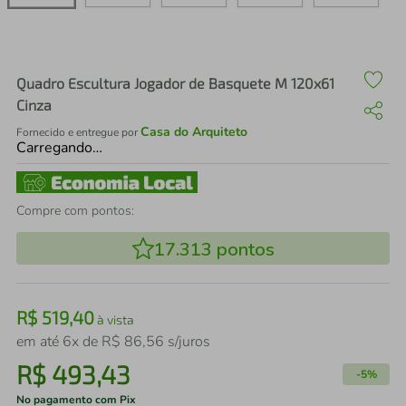
air fryer
4
º
iphone
5
º
Quadro Escultura Jogador de Basquete M 120x61
Cinza
Casa do Arquiteto
Fornecido e entregue por
Carregando…
Compre com pontos:
17.313
pontos
R$
519
,
40
à vista
em até
6
x de
R$
86
,
56
s/juros
R$
493
,
43
-
5%
No pagamento com Pix