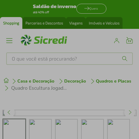
Saldão de inverno
Quero
até 40% off
Shopping
Parcerias e Descontos
Viagens
Imóveis e Veículos
O que você está procurando?
Produtos mais buscados
Casa e Decoração
Decoração
Quadros e Placas
tenis
1
º
Quadro Escultura Jogador de Basquete M 120x61 Cinza
cafeteira
2
º
perfume
3
º