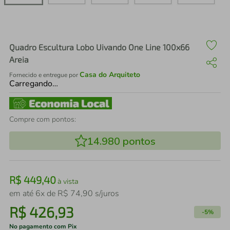
air fryer
4
º
iphone
5
º
Quadro Escultura Lobo Uivando One Line 100x66
Areia
Casa do Arquiteto
Fornecido e entregue por
Carregando…
Compre com pontos:
14.980
pontos
R$
449
,
40
à vista
em até
6
x de
R$
74
,
90
s/juros
R$
426
,
93
-
5%
No pagamento com Pix