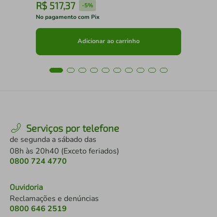
R$
517
,
37
R
-
5%
No pagamento com Pix
No 
Adicionar ao carrinho
Serviços por telefone
de segunda a sábado das
08h às 20h40 (Exceto feriados)
0800 724 4770
Ouvidoria
Reclamações e denúncias
0800 646 2519