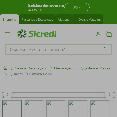
Saldão de inverno
Quero
até 40% off
Shopping
Parcerias e Descontos
Viagens
Imóveis e Veículos
O que você está procurando?
Produtos mais buscados
Casa e Decoração
Decoração
Quadros e Placas
tenis
1
º
Quadro Escultura Lobo Uivando One Line 100x66 Areia
cafeteira
2
º
perfume
3
º