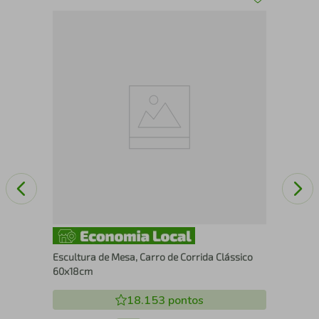
x30
Esc
60
Escultura de Mesa, Carro de Corrida Clássico
60x18cm
18.153
pontos