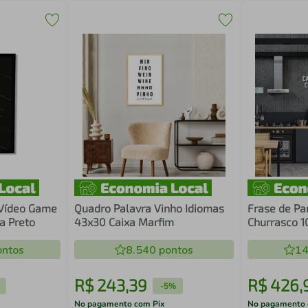
 Vídeo Game
Quadro Palavra Vinho Idiomas
Frase de Pa
a Preto
43x30 Caixa Marfim
Churrasco 1
ntos
8.540
pontos
14
R$
243
,
39
R$
426
,
-
5%
No pagamento com Pix
No pagamento 