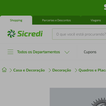
Shopping
Parcerias e Descontos
Viagens
O que você está procurando?
Produtos mais buscados
Todos os Departamentos
Cupons
tenis
1
º
Casa e Decoração
Decoração
Quadros e Plac
cafeteira
2
º
perfume
3
º
air fryer
4
º