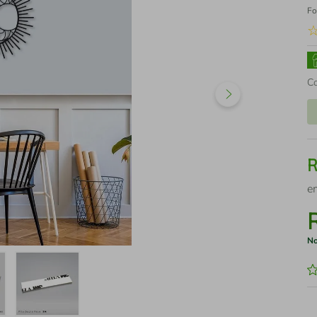
Fo
C
e
No