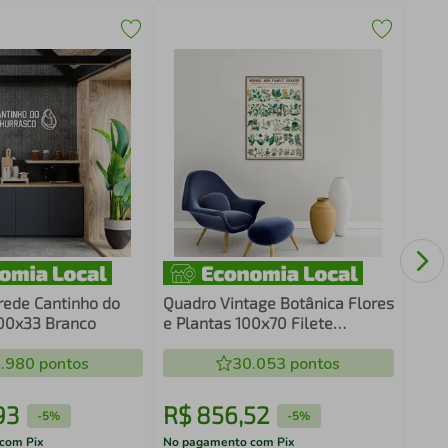
Quad
Cons
rede Cantinho do
Quadro Vintage Botânica Flores
00x33 Branco
e Plantas 100x70 Filete
Marrom
.980
pontos
30.053
pontos
93
R$
856
,
52
R$
-
5%
-
5%
com Pix
No pagamento com Pix
No pa