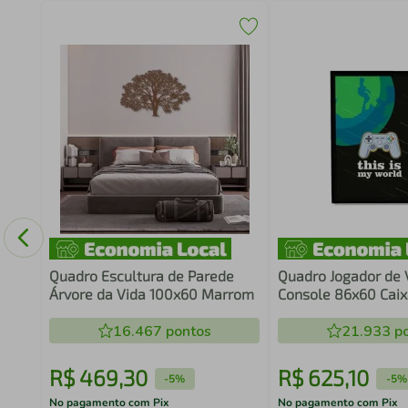
Quadro Escultura de Parede
Quadro Jogador de
Árvore da Vida 100x60 Marrom
Console 86x60 Caix
16.467
pontos
21.933
po
R$
469
,
30
R$
625
,
10
-
5%
-
5%
No pagamento com Pix
No pagamento com Pix