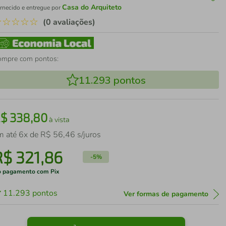
Casa do Arquiteto
rnecido e entregue por
☆
☆
☆
☆
☆
(0 avaliações)
ompre com pontos:
11.293
pontos
R$
338
,
80
à vista
m até
6
x de
R$
56
,
46
s/juros
R$
321
,
86
-
5%
 pagamento com Pix
11.293
pontos
Ver formas de pagamento