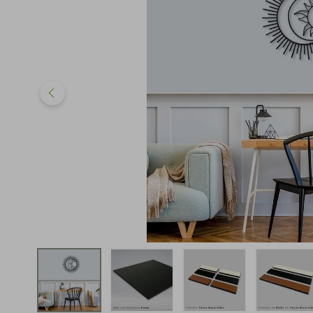
iphone
5
º