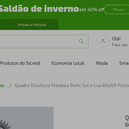
Saldão de inverno
até 40% off
Quero
Imóveis e Veículos
Olá!
Faça seu
Produtos do Sicredi
Economia Local
Moda
Sma
as
Quadro Escultura Mandala Boho Sol e Lua 60x59 Preto
Q
6