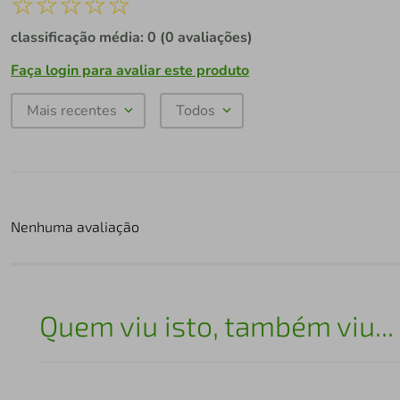
☆
☆
☆
☆
☆
classificação média: 0
(0 avaliações)
Faça login para avaliar este produto
Mais recentes
Todos
Nenhuma avaliação
Quem viu isto, também viu...