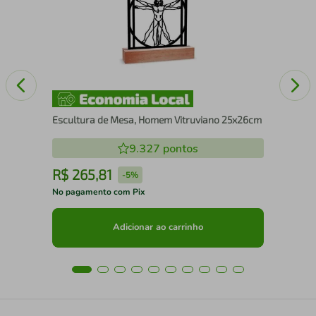
10
Escultura de Mesa, Homem Vitruviano 25x26cm
9.327
pontos
R$
265
,
81
R
-
5%
No pagamento com Pix
No 
Adicionar ao carrinho