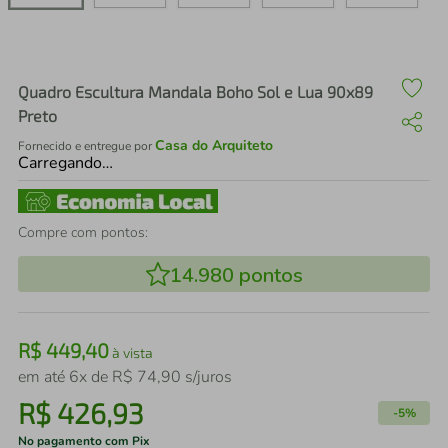
air fryer
4
º
iphone
5
º
Quadro Escultura Mandala Boho Sol e Lua 90x89
Preto
Casa do Arquiteto
Fornecido e entregue por
Carregando…
Compre com pontos:
14.980
pontos
R$
449
,
40
à vista
em até
6
x de
R$
74
,
90
s/juros
R$
426
,
93
-
5%
No pagamento com Pix