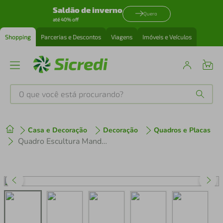
Saldão de inverno
Quero
até 40% off
Shopping
Parcerias e Descontos
Viagens
Imóveis e Veículos
O que você está procurando?
Produtos mais buscados
Casa e Decoração
Decoração
Quadros e Placas
tenis
1
º
Quadro Escultura Mandala Mão de Hamsa 60x54 Branco
cafeteira
2
º
perfume
3
º