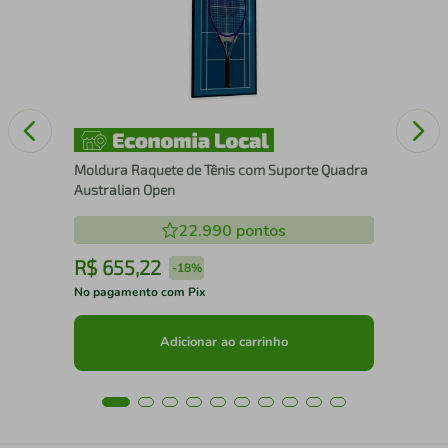
25
Moldura Raquete de Tênis com Suporte Quadra
Australian Open
22.990
pontos
R$
655
,
22
R
-
18%
No pagamento com Pix
No 
Adicionar ao carrinho