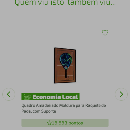
Quem viu isto, também viu...
Esc
Quadro Amadeirado Moldura para Raquete de
Padel com Suporte
19.993
pontos