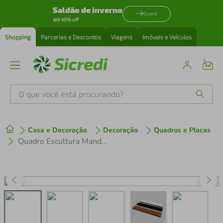
Saldão de inverno
Quero
até 40% off
Shopping
Parcerias e Descontos
Viagens
Imóveis e Veículos
O que você está procurando?
Produtos mais buscados
Casa e Decoração
Decoração
Quadros e Placas
tenis
1
º
Quadro Escultura Mandala Mão de Hamsa Aramado 60x54 Branco
cafeteira
2
º
perfume
3
º