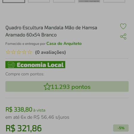
air fryer
4
º
iphone
5
º
Quadro Escultura Mandala Mão de Hamsa
Aramado 60x54 Branco
Casa do Arquiteto
Fornecido e entregue por
☆
☆
☆
☆
☆
(0 avaliações)
Compre com pontos:
11.293
pontos
R$
338
,
80
à vista
em até
6
x de
R$
56
,
46
s/juros
R$
321
,
86
-
5%