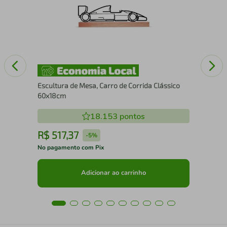
25
Escultura de Mesa, Carro de Corrida Clássico
60x18cm
18.153
pontos
R$
517
,
37
R
-
5%
No pagamento com Pix
No 
Adicionar ao carrinho