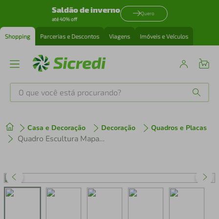
Saldão de inverno
Quero
até 40% off
Shopping
Parcerias e Descontos
Viagens
Imóveis e Veículos
O que você está procurando?
Produtos mais buscados
Casa e Decoração
Decoração
Quadros e Placas
tenis
1
º
Quadro Escultura Mapa Estado do ES 120x100 Preto
cafeteira
2
º
perfume
3
º