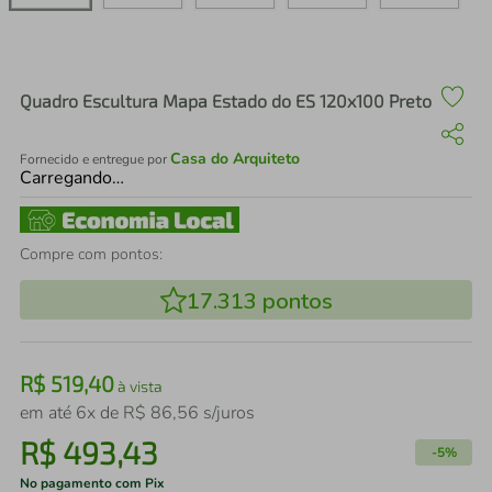
air fryer
4
º
iphone
5
º
Quadro Escultura Mapa Estado do ES 120x100 Preto
Casa do Arquiteto
Fornecido e entregue por
Carregando…
Compre com pontos:
17.313
pontos
R$
519
,
40
à vista
em até
6
x de
R$
86
,
56
s/juros
R$
493
,
43
-
5%
No pagamento com Pix