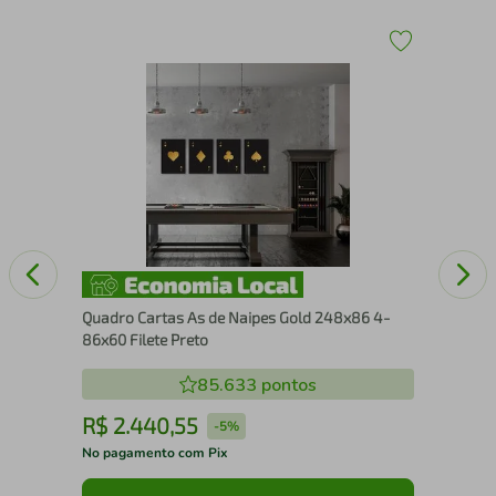
Fra
Chu
Quadro Cartas As de Naipes Gold 248x86 4-
86x60 Filete Preto
85.633
pontos
R$
2
.
440
,
55
R
-
5%
No pagamento com Pix
No 