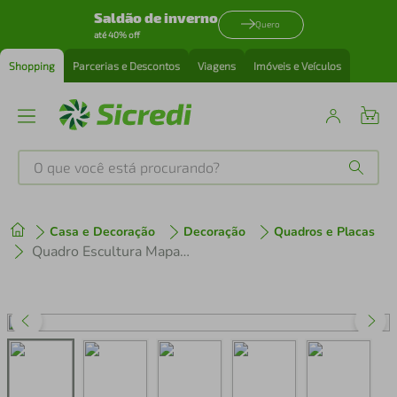
Saldão de inverno
Quero
até 40% off
Shopping
Parcerias e Descontos
Viagens
Imóveis e Veículos
O que você está procurando?
Produtos mais buscados
Casa e Decoração
Decoração
Quadros e Placas
tenis
1
º
Quadro Escultura Mapa Estado do ES 150x126 Preto
cafeteira
2
º
perfume
3
º