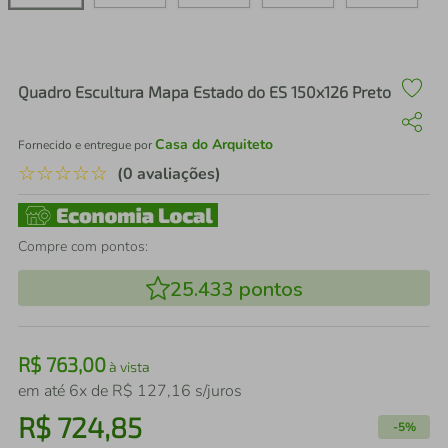
air fryer
4
º
iphone
5
º
Quadro Escultura Mapa Estado do ES 150x126 Preto
Casa do Arquiteto
Fornecido e entregue por
☆
☆
☆
☆
☆
(0 avaliações)
Compre com pontos:
25.433
pontos
R$
763
,
00
à vista
em até
6
x de
R$
127
,
16
s/juros
R$
724
,
85
-
5%