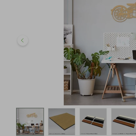
iphone
5
º