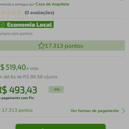
Casa do Arquiteto
rnecido e entregue por
☆
☆
☆
☆
☆
(0 avaliações)
ompre com pontos:
17.313
pontos
R$
519
,
40
à vista
m até
6
x de
R$
86
,
56
s/juros
R$
493
,
43
-
5%
 pagamento com Pix
17.313
pontos
Ver formas de pagamento