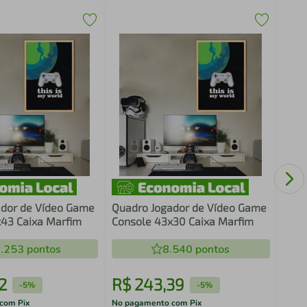
Quad
Rost
ador de Vídeo Game
Quadro Jogador de Vídeo Game
43 Caixa Marfim
Console 43x30 Caixa Marfim
.253
pontos
8.540
pontos
2
R$
243
,
39
R$
-
5%
-
5%
com Pix
No pagamento com Pix
No pa