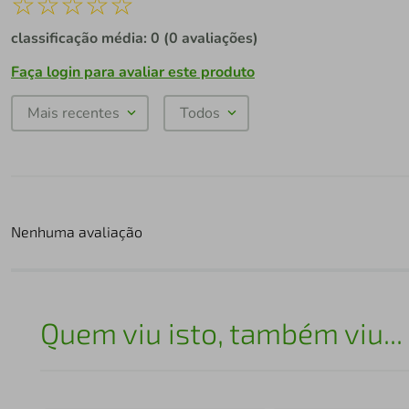
☆
☆
☆
☆
☆
classificação média: 0
(0 avaliações)
Faça login para avaliar este produto
Mais recentes
Todos
Nenhuma avaliação
Quem viu isto, também viu...