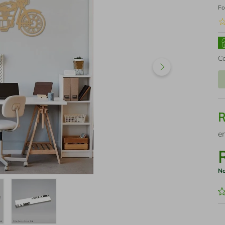
Fo
C
e
No