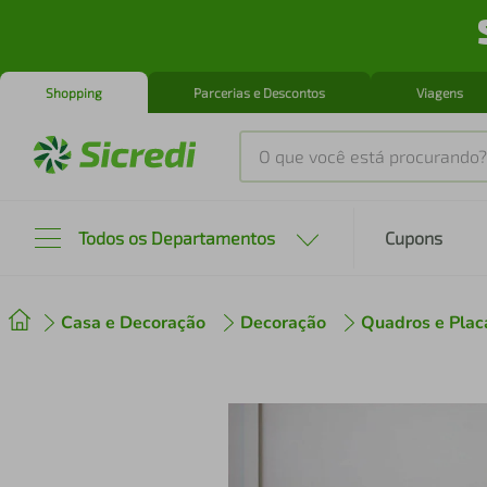
Shopping
Parcerias e Descontos
Viagens
O que você está procurando?
Produtos mais buscados
Todos os Departamentos
Cupons
tenis
1
º
Casa e Decoração
Decoração
Quadros e Plac
cafeteira
2
º
perfume
3
º
air fryer
4
º