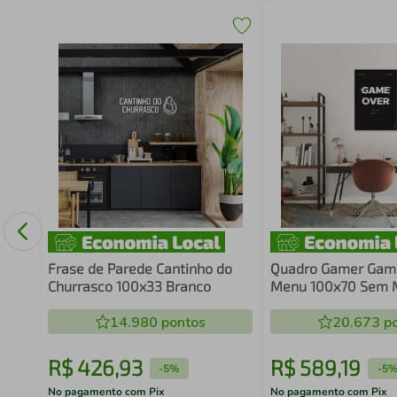
to
Frase de Parede Cantinho do
Quadro Gamer Gam
Churrasco 100x33 Branco
Menu 100x70 Sem 
14.980
pontos
20.673
po
R$
426
,
93
R$
589
,
19
-
5%
-
5
No pagamento com Pix
No pagamento com Pix