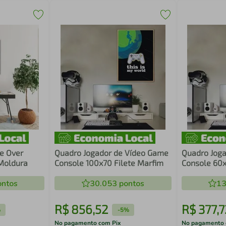
e Over
Quadro Jogador de Vídeo Game
Quadro Jog
Moldura
Console 100x70 Filete Marfim
Console 60x
ntos
30.053
pontos
13
R$
856
,
52
R$
377
,
7
%
-
5%
No pagamento com Pix
No pagamento 