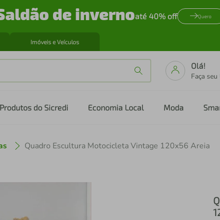
Saldão de inverno
até 40% off
Quero
Imóveis e Veículos
Olá!
Faça seu
Produtos do Sicredi
Economia Local
Moda
Sma
as
Quadro Escultura Motocicleta Vintage 120x56 Areia
Q
1