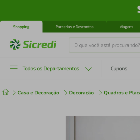
Shopping
Parcerias e Descontos
Viagens
O que você está procurando?
Produtos mais buscados
Todos os Departamentos
Cupons
tenis
1
º
Casa e Decoração
Decoração
Quadros e Plac
cafeteira
2
º
perfume
3
º
air fryer
4
º