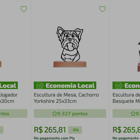
 Jogador
Escultura de Mesa, Cachorro
Escultura d
5x30cm
Yorkshire 25x33cm
Basquete M
ntos
9.327
pontos
9
R$
265
,
81
R$
265
,
%
-
5%
No pagamento com Pix
No pagamento 