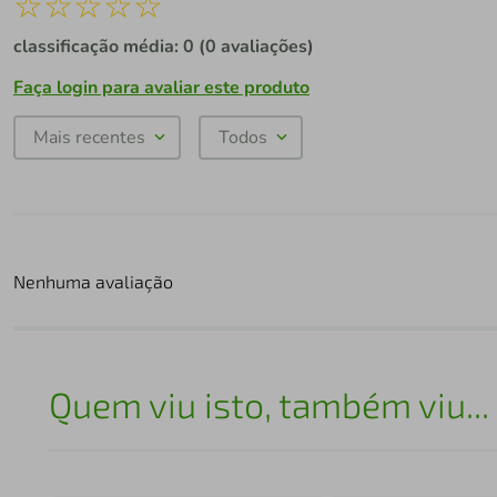
☆
☆
☆
☆
☆
classificação média: 0
(0 avaliações)
Faça login para avaliar este produto
Mais recentes
Todos
Nenhuma avaliação
Quem viu isto, também viu...