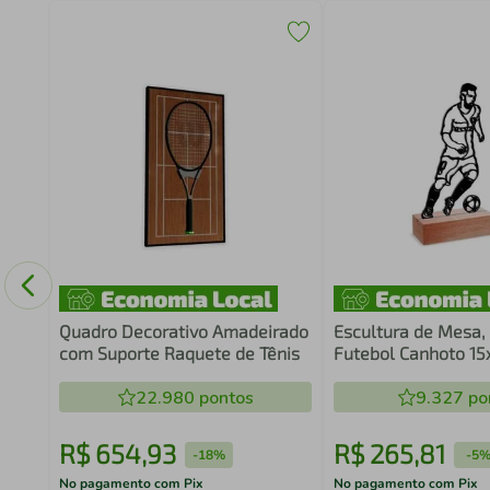
o
Quadro Decorativo Amadeirado
Escultura de Mesa,
com Suporte Raquete de Tênis
Futebol Canhoto 1
22.980
pontos
9.327
po
R$
654
,
93
R$
265
,
81
-
18%
-
5
No pagamento com Pix
No pagamento com Pix