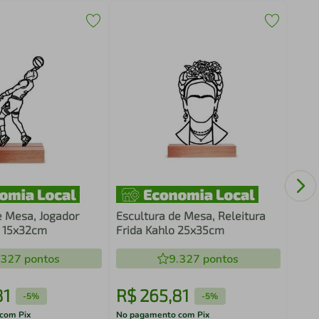
Escu
Turí
e Mesa, Jogador
Escultura de Mesa, Releitura
 15x32cm
Frida Kahlo 25x35cm
.327
pontos
9.327
pontos
81
R$
265
,
81
R$
-
5%
-
5%
com Pix
No pagamento com Pix
No pa