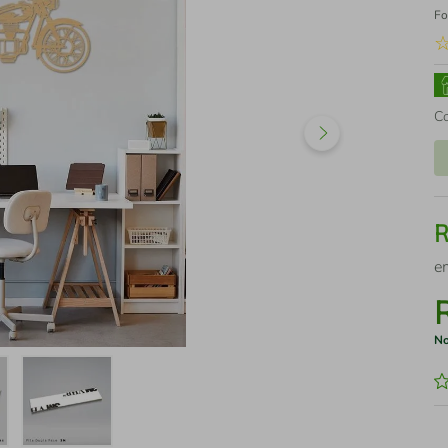
Fo
C
e
No