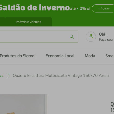
Saldão de inverno
até 40% off
Quero
Imóveis e Veículos
Olá!
Faça seu
Produtos do Sicredi
Economia Local
Moda
Sma
as
Quadro Escultura Motocicleta Vintage 150x70 Areia
Q
1