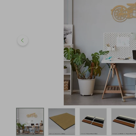
iphone
5
º