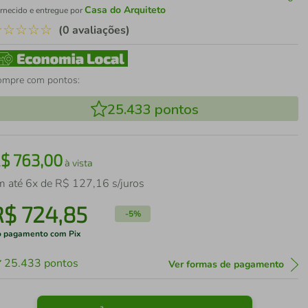
Casa do Arquiteto
rnecido e entregue por
☆
☆
☆
☆
☆
(0 avaliações)
ompre com pontos:
25.433
pontos
R$
763
,
00
à vista
m até
6
x de
R$
127
,
16
s/juros
R$
724
,
85
-
5%
 pagamento com Pix
25.433
pontos
Ver formas de pagamento