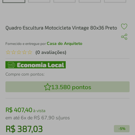
air fryer
4
º
iphone
5
º
Quadro Escultura Motocicleta Vintage 80x36 Preto
Casa do Arquiteto
Fornecido e entregue por
☆
☆
☆
☆
☆
(0 avaliações)
Compre com pontos:
13.580
pontos
R$
407
,
40
à vista
em até
6
x de
R$
67
,
90
s/juros
R$
387
,
03
-
5%