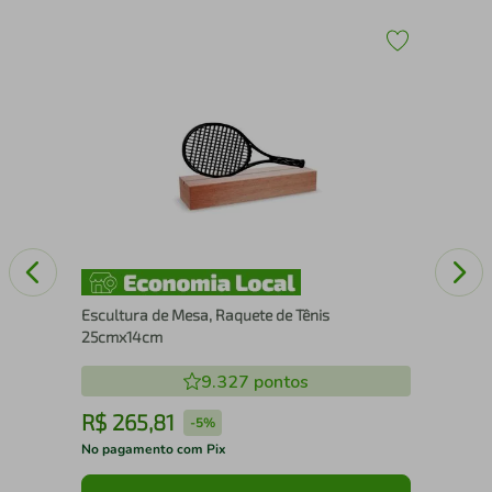
Esc
nco
25
Escultura de Mesa, Raquete de Tênis
25cmx14cm
9.327
pontos
R$
265
,
81
R
-
5%
No pagamento com Pix
No 