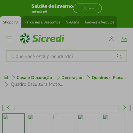
Saldão de inverno
Quero
até 40% off
Shopping
Parcerias e Descontos
Viagens
Imóveis e Veículos
O que você está procurando?
Produtos mais buscados
Casa e Decoração
Decoração
Quadros e Placas
tenis
1
º
Quadro Escultura Motocicleta Vintage 80x36 Preto
cafeteira
2
º
perfume
3
º