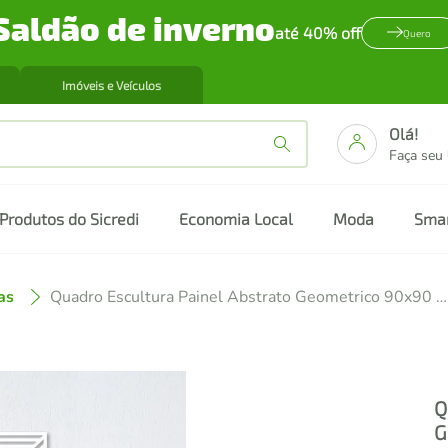
Saldão de inverno
até 40% off
Quero
Imóveis e Veículos
Olá!
Faça seu
Produtos do Sicredi
Economia Local
Moda
Sma
as
Quadro Escultura Painel Abstrato Geometrico 90x90 Branco
Q
G