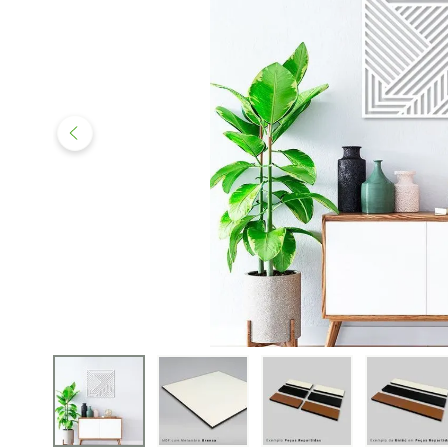
iphone
5
º