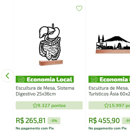
Game
co
Escultura de Mesa, Sistema
Escultura de Mesa,
Digestivo 25x36cm
Turísticos Ásia 60
9.327
pontos
15.997
po
R$
265
,
81
R$
455
,
90
-
5%
-
5
No pagamento com Pix
No pagamento com Pix