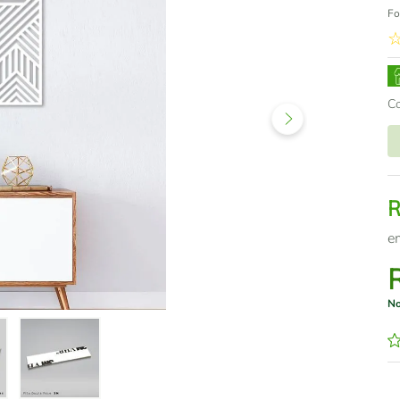
Fo
C
e
No