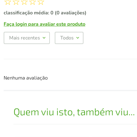
☆
☆
☆
☆
☆
classificação média: 0
(0 avaliações)
Faça login para avaliar este produto
Mais recentes
Todos
Nenhuma avaliação
Quem viu isto, também viu...