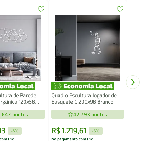
Fras
Cant
Pret
ltura de Parede
Quadro Escultura Jogador de
rgânica 120x58
Basquete C 200x98 Branco
.647
pontos
42.793
pontos
93
R$
1
.
219
,
61
R$
-
5%
-
5%
com Pix
No pagamento com Pix
No pa