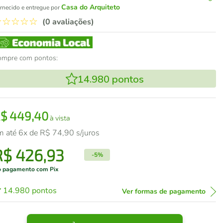
Casa do Arquiteto
rnecido e entregue por
☆
☆
☆
☆
☆
(0 avaliações)
ompre com pontos:
14.980
pontos
R$
449
,
40
à vista
m até
6
x de
R$
74
,
90
s/juros
R$
426
,
93
-
5%
 pagamento com Pix
14.980
pontos
Ver formas de pagamento