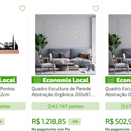
 Pontos
Quadro Escultura de Parede
Quadro Escu
x22cm
Abstração Orgânica 200x97
Abstração O
Branca
Branca
ntos
42.767
pontos
17
R$
1
.
218
,
85
R$
502
,
%
-
5%
No pagamento com Pix
No pagamento 