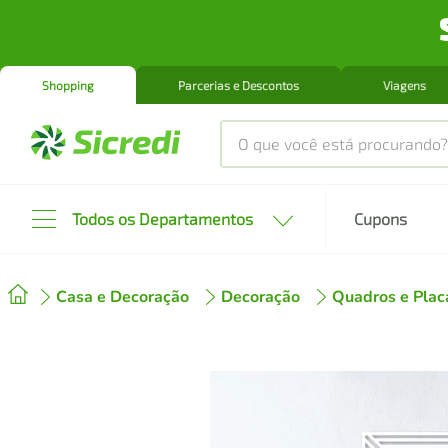
Shopping
Parcerias e Descontos
Viagens
O que você está procurando?
Produtos mais buscados
Todos os Departamentos
Cupons
tenis
1
º
Casa e Decoração
Decoração
Quadros e Plac
cafeteira
2
º
perfume
3
º
air fryer
4
º