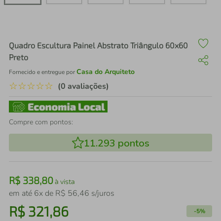
air fryer
4
º
iphone
5
º
Quadro Escultura Painel Abstrato Triângulo 60x60
Preto
Casa do Arquiteto
Fornecido e entregue por
☆
☆
☆
☆
☆
(0 avaliações)
Compre com pontos:
11.293
pontos
R$
338
,
80
à vista
em até
6
x de
R$
56
,
46
s/juros
R$
321
,
86
-
5%