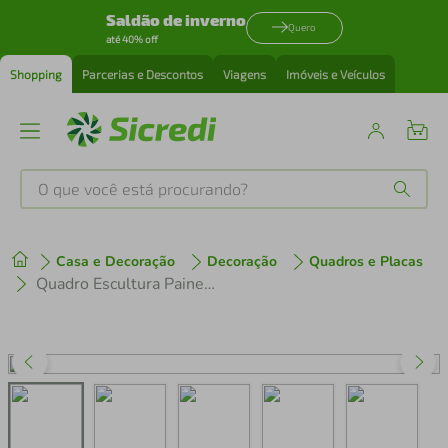
Saldão de inverno
Quero
até 40% off
Shopping
Parcerias e Descontos
Viagens
Imóveis e Veículos
O que você está procurando?
Produtos mais buscados
Casa e Decoração
Decoração
Quadros e Placas
tenis
1
º
Quadro Escultura Painel Abstrato Triângulo 60x60 Preto
cafeteira
2
º
perfume
3
º