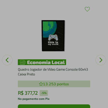
Qua
Se
Quadro Jogador de Vídeo Game Console 60x43
Caixa Preto
13.253
pontos
R$
377
,
72
R
-
5%
No pagamento com Pix
No 