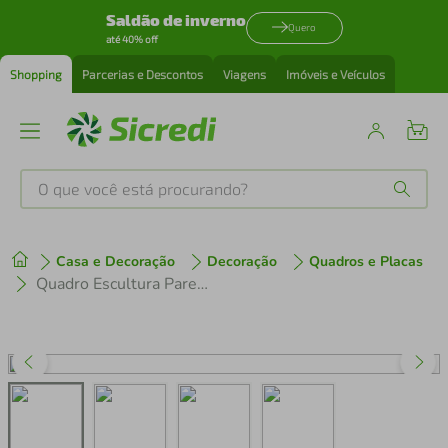
Saldão de inverno
Quero
até 40% off
Shopping
Parcerias e Descontos
Viagens
Imóveis e Veículos
O que você está procurando?
Produtos mais buscados
Casa e Decoração
Decoração
Quadros e Placas
tenis
1
º
Quadro Escultura Parede Conjunto de Pássaros 137x314 Areia
cafeteira
2
º
perfume
3
º