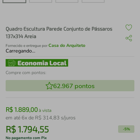
air fryer
4
º
iphone
5
º
Quadro Escultura Parede Conjunto de Pássaros
137x314 Areia
Casa do Arquiteto
Fornecido e entregue por
Carregando…
Compre com pontos:
62.967
pontos
R$
1
.
889
,
00
à vista
em até
6
x de
R$
314
,
83
s/juros
R$
1
.
794
,
55
-
5%
No pagamento com Pix