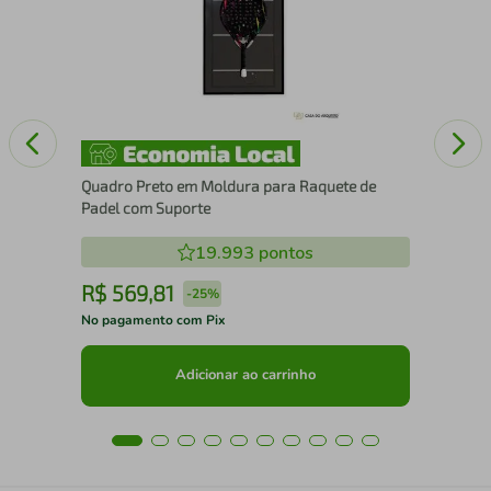
Quadro Preto em Moldura para Raquete de
Padel com Suporte
19.993
pontos
R$
569
,
81
R
-
25%
No pagamento com Pix
No 
Adicionar ao carrinho