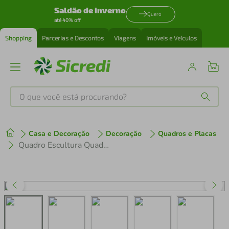
Saldão de inverno
Quero
até 40% off
Shopping
Parcerias e Descontos
Viagens
Imóveis e Veículos
O que você está procurando?
Produtos mais buscados
Casa e Decoração
Decoração
Quadros e Placas
tenis
1
º
Quadro Escultura Quadra de Basquete 120x67 Marrom
cafeteira
2
º
perfume
3
º