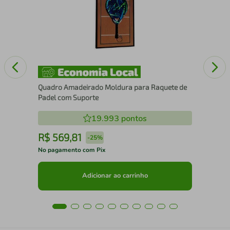
15
Quadro Amadeirado Moldura para Raquete de
Padel com Suporte
19.993
pontos
R$
569
,
81
R
-
25%
No pagamento com Pix
No 
Adicionar ao carrinho