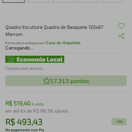
air fryer
4
º
iphone
5
º
Quadro Escultura Quadra de Basquete 120x67
Marrom
Casa do Arquiteto
Fornecido e entregue por
Carregando…
Compre com pontos:
17.313
pontos
R$
519
,
40
à vista
em até
6
x de
R$
86
,
56
s/juros
R$
493
,
43
-
5%
No pagamento com Pix