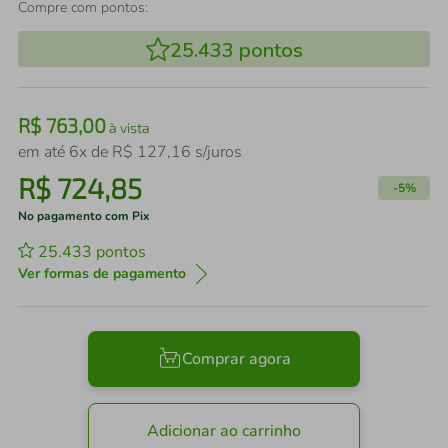
Compre com pontos:
25.433
pontos
R$
763
,
00
à vista
em até
6
x de
R$
127
,
16
s/juros
R$
724
,
85
-
5%
No pagamento com Pix
25.433
pontos
Ver formas de pagamento
Comprar agora
Adicionar ao carrinho