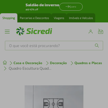
Saldão de inverno
Quero
até 40% off
Shopping
Parcerias e Descontos
Viagens
Imóveis e Veículos
O que você está procurando?
Produtos mais buscados
Casa e Decoração
Decoração
Quadros e Placas
tenis
1
º
Quadro Escultura Quadra de Basquete 150x84 Preto
cafeteira
2
º
perfume
3
º