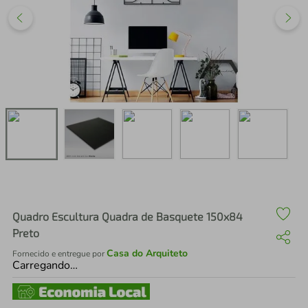
air fryer
4
º
iphone
5
º
Quadro Escultura Quadra de Basquete 150x84
Preto
Casa do Arquiteto
Fornecido e entregue por
Carregando…