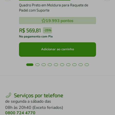
Quadro Preto em Moldura para Raquete de
Padel com Suporte
19.993
pontos
R$
569
,
81
R
-
25%
No pagamento com Pix
No 
Adicionar ao carrinho
Serviços por telefone
de segunda a sábado das
08h às 20h40 (Exceto feriados)
0800 724 4770