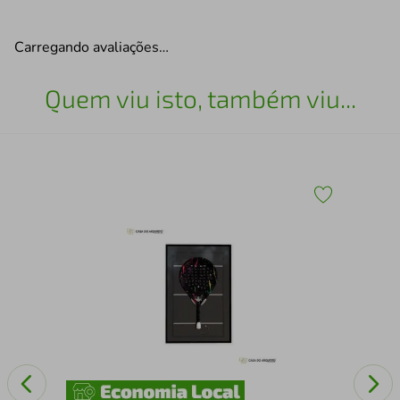
Carregando avaliações…
Quem viu isto, também viu...
Esc
25