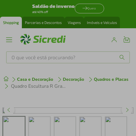
Saldão de inverno
Quero
até 40% off
Shopping
Parcerias e Descontos
Viagens
Imóveis e Veículos
O que você está procurando?
Produtos mais buscados
Casa e Decoração
Decoração
Quadros e Placas
tenis
1
º
Quadro Escultura R Grande Onda de Kanagawa 150x92 Preto
cafeteira
2
º
perfume
3
º