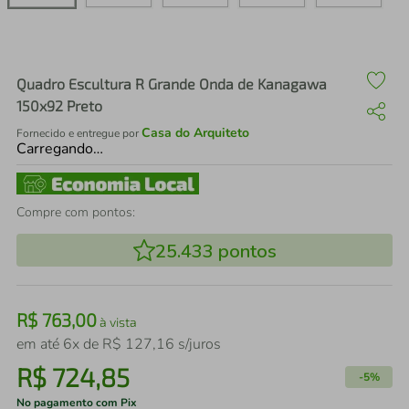
air fryer
4
º
iphone
5
º
Quadro Escultura R Grande Onda de Kanagawa
150x92 Preto
Casa do Arquiteto
Fornecido e entregue por
Carregando…
Compre com pontos:
25.433
pontos
R$
763
,
00
à vista
em até
6
x de
R$
127
,
16
s/juros
R$
724
,
85
-
5%
No pagamento com Pix