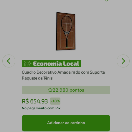
Mol
Aus
Quadro Decorativo Amadeirado com Suporte
Raquete de Tênis
22.980
pontos
R$
654
,
93
R
-
18%
No pagamento com Pix
No 
Adicionar ao carrinho